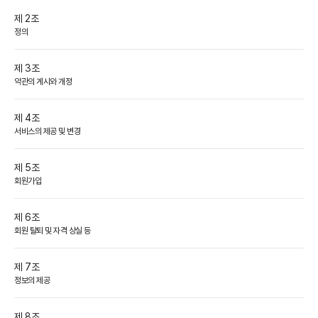
제 2조
정의
제 3조
약관의 게시와 개정
제 4조
서비스의 제공 및 변경
제 5조
회원가입
제 6조
회원 탈퇴 및 자격 상실 등
제 7조
정보의 제공
제 8조