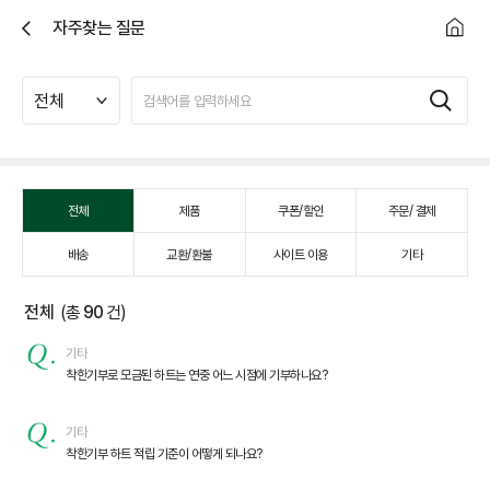
자주찾는 질문
닫
기
검
색
전체
제품
쿠폰/할인
주문/ 결제
배송
교환/환불
사이트 이용
기타
전체
(총
90
건)
기타
착한기부로 모금된 하트는 연중 어느 시점에 기부하나요?
기타
착한기부 하트 적립 기준이 어떻게 되나요?