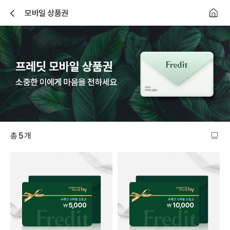
모바일 상품권
닫
기
총
5
개
목
록
갯
수
전
환