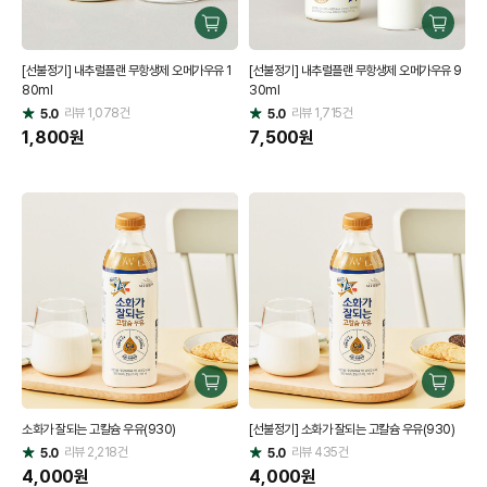
구
구
매
매
[선불정기] 내추럴플랜 무항생제 오메가우유 1
[선불정기] 내추럴플랜 무항생제 오메가우유 9
하
하
80ml
30ml
기
기
리뷰
1,078
건
리뷰
1,715
건
5.0
5.0
별
별
점
1,800
원
점
7,500
원
구
구
매
매
소화가 잘되는 고칼슘 우유(930)
[선불정기] 소화가 잘되는 고칼슘 우유(930)
하
하
리뷰
2,218
건
기
리뷰
435
건
기
5.0
5.0
별
별
점
4,000
원
점
4,000
원