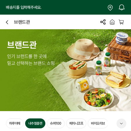
배송지를 입력해주세요.
브랜드관
닫
기
트
하루야채
내추럴플랜
슈퍼100
메치니코프
바이오리브
브이푸드