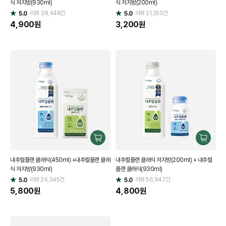
식 저지방(930ml)
식 저지방(200ml)
기
기
리뷰
38,448
건
리뷰
21,250
건
5.0
5.0
별
별
점
4,900
원
점
3,200
원
구
구
매
매
내추럴플랜 클래식(450ml) +내추럴플랜 클래
내추럴플랜 클래식 저지방(200ml) + 내추럴
하
하
식 저지방(930ml)
플랜 클래식(930ml)
기
기
리뷰
24,345
건
리뷰
56,947
건
5.0
5.0
별
별
점
5,800
원
점
4,800
원