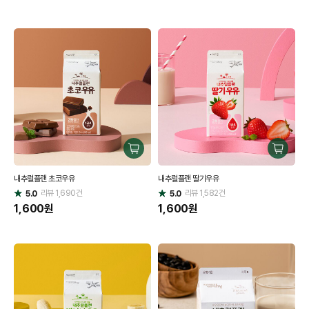
구
구
매
매
내추럴플랜 초코우유
내추럴플랜 딸기우유
하
하
리뷰
1,690
건
기
리뷰
1,582
건
기
5.0
5.0
별
별
점
1,600
원
점
1,600
원