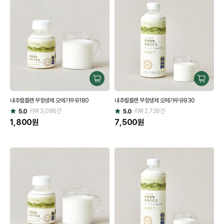
구
구
매
매
내추럴플랜 무항생제 오메가우유180
내추럴플랜 무항생제 오메가우유930
하
하
리뷰
3,086
건
기
리뷰
2,726
건
기
5.0
5.0
별
별
점
1,800
원
점
7,500
원