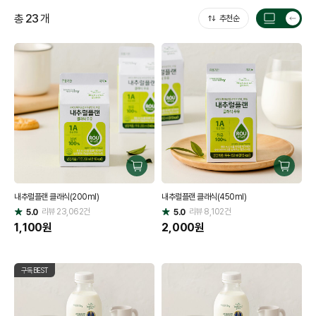
총
23
개
추천순
목
록
갯
수
전
환
구
구
매
매
내추럴플랜 클래식(200ml)
내추럴플랜 클래식(450ml)
하
하
리뷰
23,062
건
기
리뷰
8,102
건
기
5.0
5.0
별
별
점
1,100
원
점
2,000
원
구독BEST