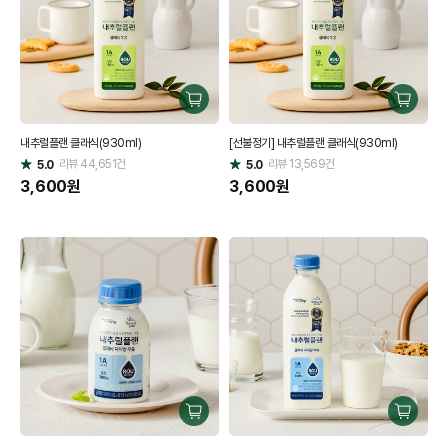
구
구
매
매
내추럴플랜 클래식(930ml)
[선불정기] 내추럴플랜 클래식(930ml)
하
하
리뷰
44,651
건
기
리뷰
13,569
건
기
5.0
5.0
별
별
점
3,600
원
점
3,600
원
구
구
매
매