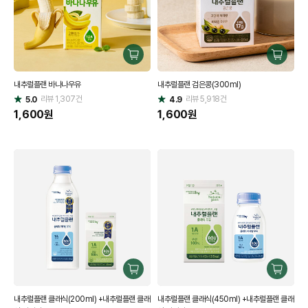
구
구
매
매
내추럴플랜 바나나우유
내추럴플랜 검은콩(300ml)
하
하
리뷰
1,307
건
기
리뷰
5,918
건
기
5.0
4.9
별
별
점
1,600
원
점
1,600
원
구
구
매
매
내추럴플랜 클래식(200ml) +내추럴플랜 클래
내추럴플랜 클래식(450ml) +내추럴플랜 클래
하
하