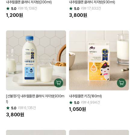
내추럴플랜 클래식 저지방(200ml)
내추럴플랜 클래식 저지방(930ml)
하
하
리뷰
15,138
건
기
리뷰
17,632
건
기
5.0
5.0
별
별
점
1,200
원
점
3,800
원
구
구
매
매
[선불정기] 내추럴플랜 클래식 저지방(930m
내추럴플랜 키즈(180ml)
하
하
l)
기
리뷰
4,994
건
기
5.0
별
리뷰
6,135
건
5.0
별
점
1,050
원
점
3,800
원