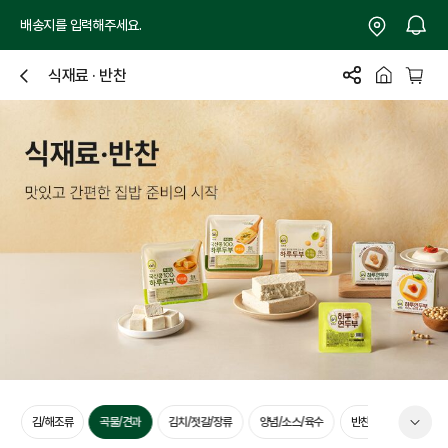
배송지를 입력해주세요.
식재료 · 반찬
닫
기
일
김/해조류
곡물/견과
김치/젓갈/장류
양념/소스/육수
반찬류