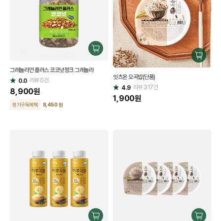
구
구
매
매
그래놀리언 플러스 코코넛청크 그래놀라
하
잇츠온 오곡밥(단품)
하
리뷰
0
건
기
0.0
별
리뷰
317
건
기
4.9
별
점
8,900
원
점
1,900
원
정기구독혜택
8,450 원
구
구