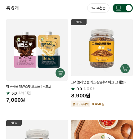
총
6
개
추천순
목
록
NEW
갯
수
전
환
구
구
매
매
그래놀리언 플러스 감귤후레이크 그래놀라
하
하루곡물 밸런스핏 오트놀라+초코
하
리뷰
0
건
기
0.0
별
리뷰
11
건
기
5.0
별
점
8,900
원
점
7,000
원
정기구독혜택
8,450 원
NEW