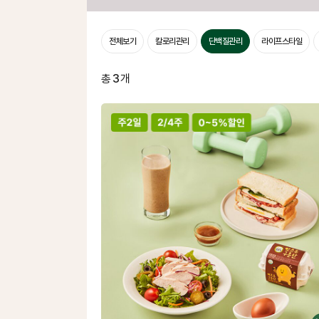
전체보기
칼로리관리
단백질관리
라이프스타일
총
3
개