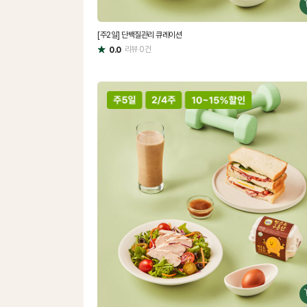
[주2일] 단백질관리 큐레이션
리뷰
0
건
0.0
별
점