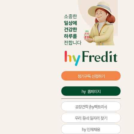
정기구독 신청하기
hy  홈페이지
공장견학 (hy팩토리+)
우리 동네 일자리 찾기
hy 인재채용