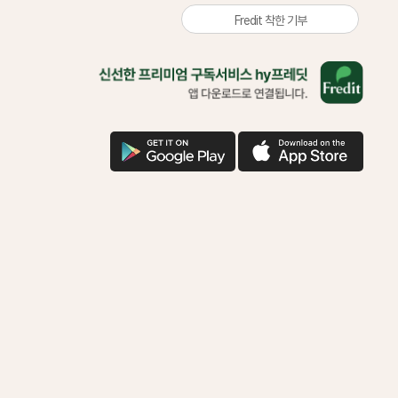
Fredit 착한 기부
올
바
른
삶
을
구
애
위
글
플
한
다
다
착
운
운
한
기
부
함
께
하
시
겠
어
요?
다
운
로