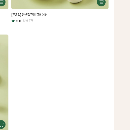
구
구
매
매
[주3일] 단백질관리 큐레이션
하
하
기
리뷰
1
건
기
5.0
별
점
구