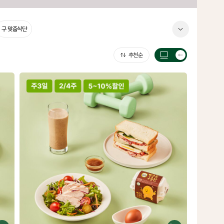
구 맞춤식단
추천순
목
록
갯
수
전
환