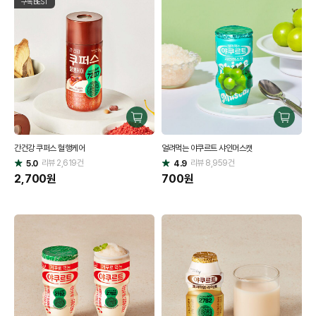
구독BEST
구
구
매
매
간건강 쿠퍼스 혈행케어
얼려먹는 야쿠르트 샤인머스캣
하
하
리뷰
2,619
건
기
리뷰
8,959
건
기
5.0
4.9
별
별
점
2,700
원
점
700
원