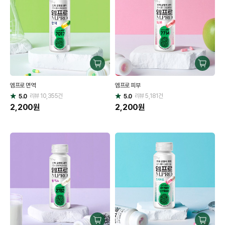
구
구
매
매
엠프로 면역
엠프로 피부
하
하
리뷰
10,355
건
기
리뷰
5,181
건
기
5.0
5.0
별
별
점
2,200
원
점
2,200
원
구
구