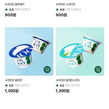
매
매
슈퍼100 블루베리
슈퍼100 사과키위
하
하
리뷰
3,495
건
기
리뷰
2,966
건
기
4.9
4.9
별
별
점
900
원
점
900
원
구
구
매
매
슈퍼100 플레인
슈퍼100 플레인스위트
하
하
리뷰
1,897
건
기
리뷰
1,972
건
기
5.0
5.0
별
별
점
1,300
원
점
1,300
원
구독BEST