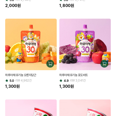
별
별
점
2,000
원
점
1,800
원
구
구
매
매
하루야채 유기농 오렌지당근
하루야채 유기농 포도비트
하
하
리뷰
4,962
건
기
리뷰
3,041
건
기
5.0
4.9
별
별
점
1,300
원
점
1,300
원