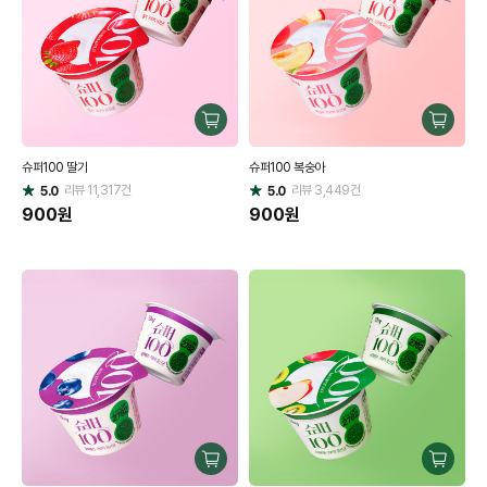
구
구
매
매
슈퍼100 딸기
슈퍼100 복숭아
하
하
리뷰
11,317
건
기
리뷰
3,449
건
기
5.0
5.0
별
별
점
900
원
점
900
원
구
구