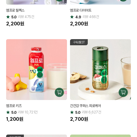
매
매
엠프로 릴렉스
엠프로 다이어트
하
하
리뷰
475
건
기
리뷰
466
건
기
5.0
4.9
별
별
점
2,200
원
점
2,200
원
구독BEST
구
구
매
매
엠프로 키즈
간건강 쿠퍼스 피로케어
하
하
리뷰
10,721
건
기
리뷰
6,627
건
기
5.0
5.0
별
별
점
1,200
원
점
2,700
원