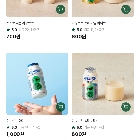
구
구
매
매
거꾸로먹는 야쿠르트
야쿠르트 프리미엄 라이트
하
하
리뷰
23,102
건
기
리뷰
11,430
건
기
5.0
5.0
별
별
점
700
원
점
600
원
구
구
매
매
야쿠르트 XO
야쿠르트 멀티비타
하
하
리뷰
28,047
건
기
리뷰
19,819
건
기
5.0
5.0
별
별
점
1,000
원
점
800
원