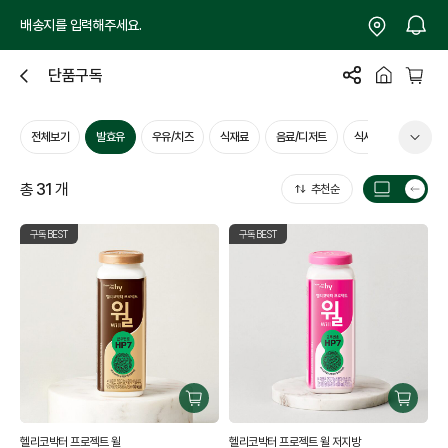
배송지를 입력해주세요.
단품구독
닫
기
전체보기
발효유
우유/치즈
식재료
음료/디저트
식사대용식
생활
총
31
개
추천순
목
록
구독BEST
구독BEST
갯
수
전
환
구
구
매
매
헬리코박터 프로젝트 윌
헬리코박터 프로젝트 윌 저지방
하
하