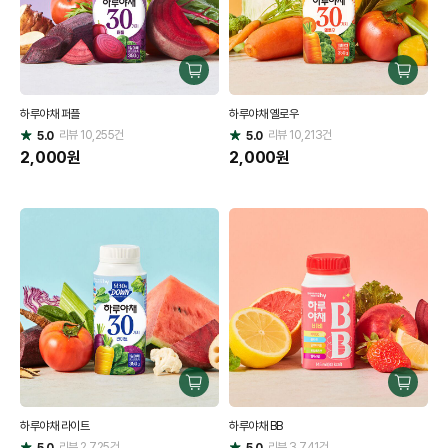
구
구
매
매
하루야채 퍼플
하루야채 옐로우
하
하
리뷰
10,255
건
기
리뷰
10,213
건
기
5.0
5.0
별
별
점
2,000
원
점
2,000
원
구
구
매
매
하루야채 라이트
하루야채 BB
하
하
리뷰
2,725
건
기
리뷰
3,741
건
기
5.0
5.0