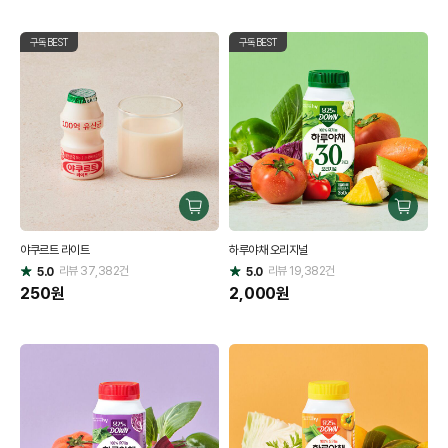
구독BEST
구독BEST
구
구
매
매
야쿠르트 라이트
하루야채 오리지널
하
하
리뷰
37,382
건
기
리뷰
19,382
건
기
5.0
5.0
별
별
점
250
원
점
2,000
원