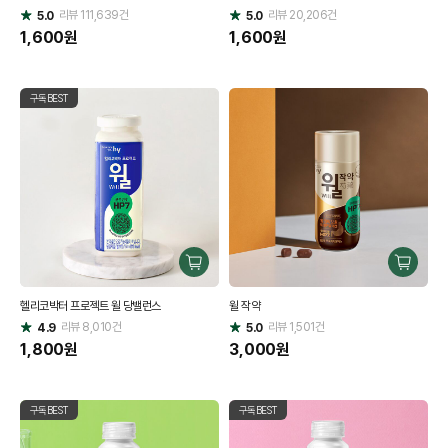
리뷰
111,639
건
기
리뷰
20,206
건
기
5.0
5.0
별
별
점
1,600
원
점
1,600
원
구독BEST
구
구
매
매
헬리코박터 프로젝트 윌 당밸런스
윌 작약
하
하
리뷰
8,010
건
기
리뷰
1,501
건
기
4.9
5.0
별
별
점
1,800
원
점
3,000
원
구독BEST
구독BEST