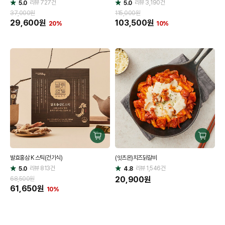
리뷰
727
건
기
리뷰
3,190
건
기
5.0
5.0
별
별
점
점
37,000원
115,000원
29,600
원
103,500
원
20%
10%
구
구
매
매
발효홍삼 K 스틱(건기식)
(잇츠온)치즈닭갈비
하
하
리뷰
813
건
기
리뷰
1,546
건
기
5.0
4.8
별
별
점
점
20,900
원
68,500원
61,650
원
10%