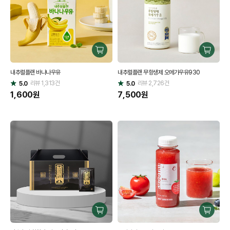
구
구
매
매
내추럴플랜 바나나우유
내추럴플랜 무항생제 오메가우유930
하
하
리뷰
1,313
건
기
리뷰
2,726
건
기
5.0
5.0
별
별
점
1,600
원
점
7,500
원
구
구
매
매