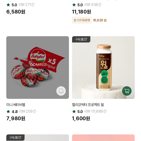
리뷰
271
건
기
리뷰
438
건
기
5.0
5.0
별
별
점
6,580
원
점
11,180
원
정기구독혜택
10,620 원
구독BEST
COMING
SOON
알
구
림
매
미니 베이비벨
헬리코박터 프로젝트 윌
하
리뷰
209
건
리뷰
111,689
건
기
4.8
5.0
별
별
점
7,980
원
점
1,600
원
구독BEST