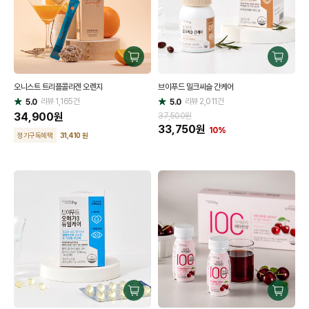
구
구
매
매
오니스트 트리플콜라겐 오렌지
브이푸드 밀크씨슬 간케어
하
하
리뷰
1,165
건
기
리뷰
2,011
건
기
5.0
5.0
별
별
점
34,900
원
점
37,500원
33,750
원
10%
정기구독혜택
31,410 원
구
구