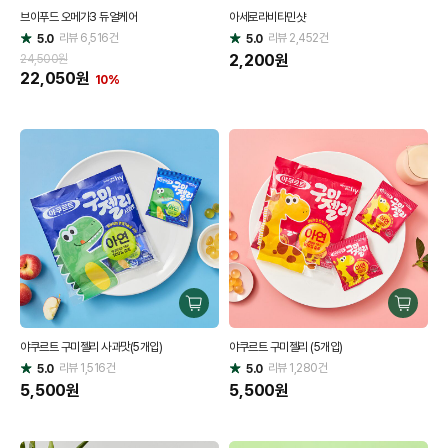
매
매
브이푸드 오메가3 듀얼케어
아세로라비타민샷
하
하
리뷰
6,516
건
기
리뷰
2,452
건
기
5.0
5.0
별
별
점
점
2,200
원
24,500원
22,050
원
10%
구
구
매
매
야쿠르트 구미젤리 사과맛(5개입)
야쿠르트 구미젤리 (5개입)
하
하
리뷰
1,516
건
기
리뷰
1,280
건
기
5.0
5.0
별
별
점
5,500
원
점
5,500
원