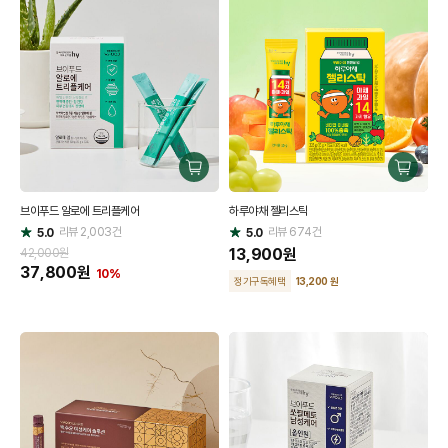
구
구
매
매
브이푸드 알로에 트리플케어
하루야채 젤리스틱
하
하
리뷰
2,003
건
기
리뷰
674
건
기
5.0
5.0
별
별
점
점
13,900
원
42,000원
37,800
원
10%
정기구독혜택
13,200 원