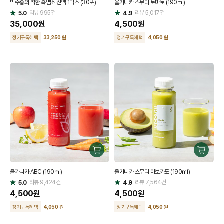
박수홍의 착한 흑염소 진액 1박스 (30포)
올가니카 스무디 토마토 (190㎖)
하
하
리뷰
995
건
기
리뷰
5,017
건
기
5.0
4.9
별
별
점
35,000
원
점
4,500
원
정기구독혜택
33,250 원
정기구독혜택
4,050 원
구
구
매
매
올가니카 ABC (190㎖)
올가니카 스무디 아보카도 (190㎖)
하
하
리뷰
9,424
건
기
리뷰
7,564
건
기
5.0
4.9
별
별
점
4,500
원
점
4,500
원
정기구독혜택
4,050 원
정기구독혜택
4,050 원