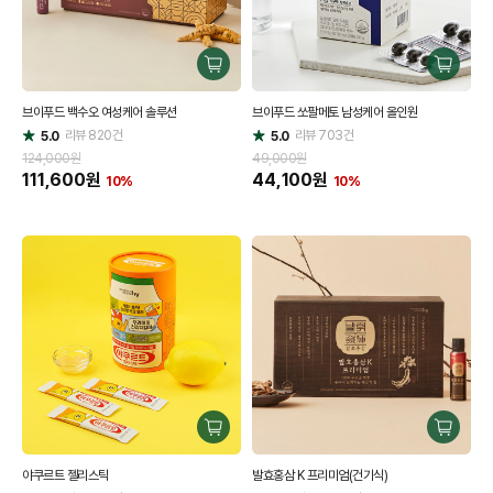
구
구
매
매
브이푸드 백수오 여성케어 솔루션
브이푸드 쏘팔메토 남성케어 올인원
하
하
리뷰
820
건
기
리뷰
703
건
기
5.0
5.0
별
별
점
점
124,000원
49,000원
111,600
원
44,100
원
10%
10%
구
구
매
매
야쿠르트 젤리스틱
발효홍삼 K 프리미엄(건기식)
하
하