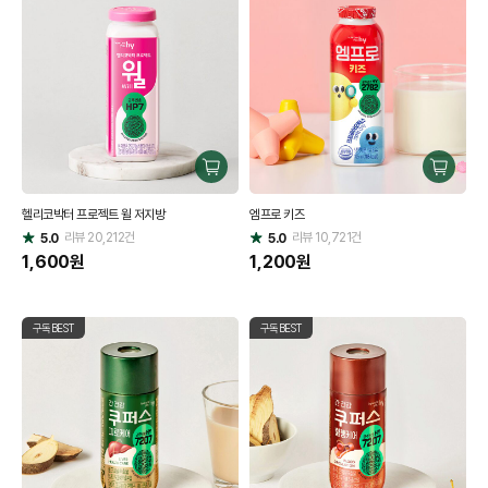
구
구
매
매
헬리코박터 프로젝트 윌 저지방
엠프로 키즈
하
하
리뷰
20,212
건
기
리뷰
10,721
건
기
5.0
5.0
별
별
점
1,600
원
점
1,200
원
구독BEST
구독BEST