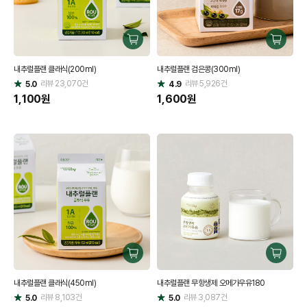
구
구
매
매
내추럴플랜 클래식(200ml)
내추럴플랜 검은콩(300ml)
하
하
리뷰
23,070
건
기
리뷰
5,926
건
기
5.0
4.9
별
별
점
1,100
원
점
1,600
원
구
구
매
매
내추럴플랜 클래식(450ml)
내추럴플랜 무항생제 오메가우유180
하
하
리뷰
8,103
건
기
리뷰
3,087
건
기
5.0
5.0
별
별