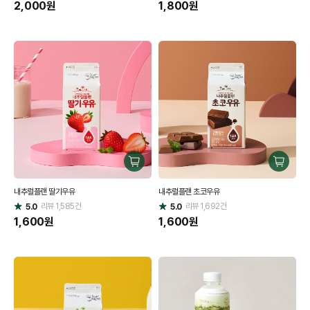
점
2,000
원
점
1,800
원
구
구
매
매
내추럴플랜 딸기우유
내추럴플랜 초코우유
하
하
리뷰
1,585
건
기
리뷰
1,692
건
기
5.0
5.0
별
별
점
1,600
원
점
1,600
원