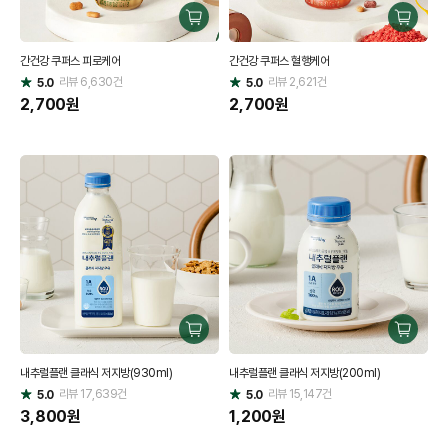
구
구
매
매
간건강 쿠퍼스 피로케어
간건강 쿠퍼스 혈행케어
하
하
리뷰
6,630
건
기
리뷰
2,621
건
기
5.0
5.0
별
별
점
2,700
원
점
2,700
원
구
구
매
매
내추럴플랜 클래식 저지방(930ml)
내추럴플랜 클래식 저지방(200ml)
하
하
리뷰
17,639
건
기
리뷰
15,147
건
기
5.0
5.0
별
별
점
3,800
원
점
1,200
원