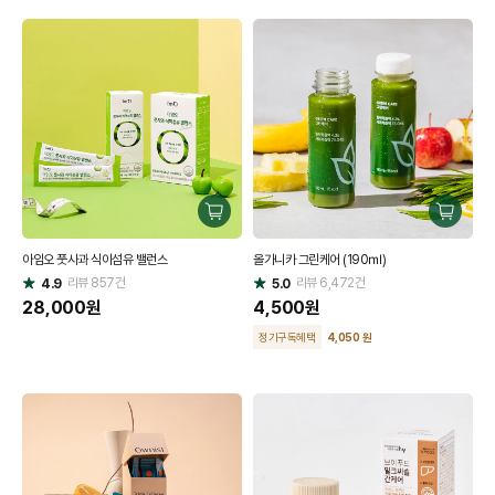
구
구
매
매
아임오 풋사과 식이섬유 밸런스
올가니카 그린케어 (190㎖)
하
하
리뷰
857
건
기
리뷰
6,472
건
기
4.9
5.0
별
별
점
28,000
원
점
4,500
원
정기구독혜택
4,050 원