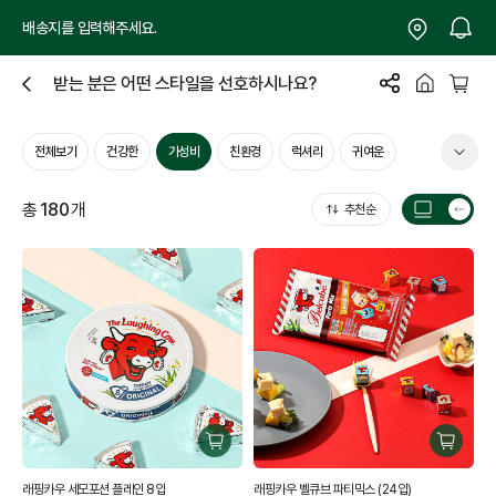
배송지를 입력해주세요.
받는 분은 어떤 스타일을 선호하시나요?
닫
기
전체보기
건강한
가성비
친환경
럭셔리
귀여운
총
180
개
추천순
목
록
갯
수
전
환
구
구
매
매
래핑카우 세모포션 플레인 8입
래핑카우 벨큐브 파티믹스 (24입)
하
하