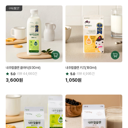
구독BEST
구
구
매
매
내추럴플랜 클래식(930ml)
내추럴플랜 키즈(180ml)
하
하
리뷰
44,660
건
기
리뷰
4,995
건
기
5.0
5.0
별
별
점
3,600
원
점
1,050
원