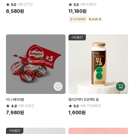
리뷰
271
건
기
리뷰
438
건
기
5.0
5.0
별
별
점
6,580
원
점
11,180
원
정기구독혜택
10,620 원
구독BEST
COMING
SOON
알
구
림
매
미니 베이비벨
헬리코박터 프로젝트 윌
하
리뷰
209
건
리뷰
111,689
건
기
4.8
5.0
별
별
점
7,980
원
점
1,600
원
구독BEST