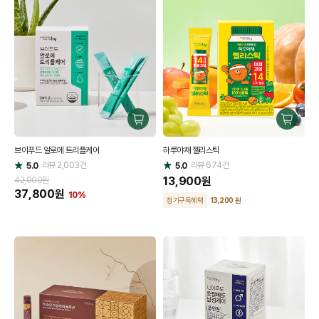
구
구
매
매
브이푸드 알로에 트리플케어
하루야채 젤리스틱
하
하
리뷰
2,003
건
기
리뷰
674
건
기
5.0
5.0
별
별
점
점
13,900
원
42,000원
37,800
원
10%
정기구독혜택
13,200 원