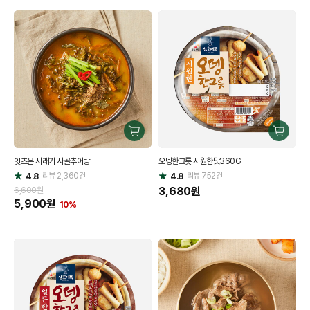
구
구
매
매
잇츠온 시래기 사골추어탕
오뎅한그릇 시원한맛360G
하
하
리뷰
2,360
건
기
리뷰
752
건
기
4.8
4.8
별
별
점
점
3,680
원
6,600원
5,900
원
10%