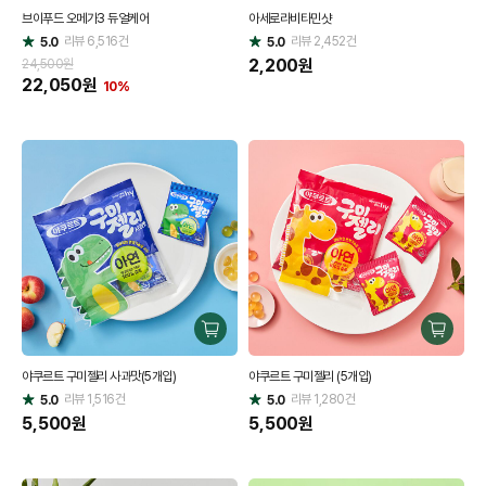
매
매
브이푸드 오메가3 듀얼케어
아세로라비타민샷
하
하
리뷰
6,516
건
기
리뷰
2,452
건
기
5.0
5.0
별
별
점
점
2,200
원
24,500원
22,050
원
10%
구
구
매
매
야쿠르트 구미젤리 사과맛(5개입)
야쿠르트 구미젤리 (5개입)
하
하
리뷰
1,516
건
기
리뷰
1,280
건
기
5.0
5.0
별
별
점
5,500
원
점
5,500
원