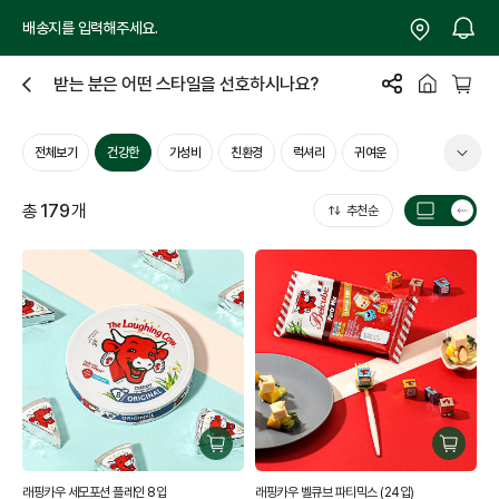
배송지를 입력해주세요.
받는 분은 어떤 스타일을 선호하시나요?
닫
기
전체보기
건강한
가성비
친환경
럭셔리
귀여운
총
179
개
추천순
목
록
갯
수
전
환
구
구
매
매
래핑카우 세모포션 플레인 8입
래핑카우 벨큐브 파티믹스 (24입)
하
하