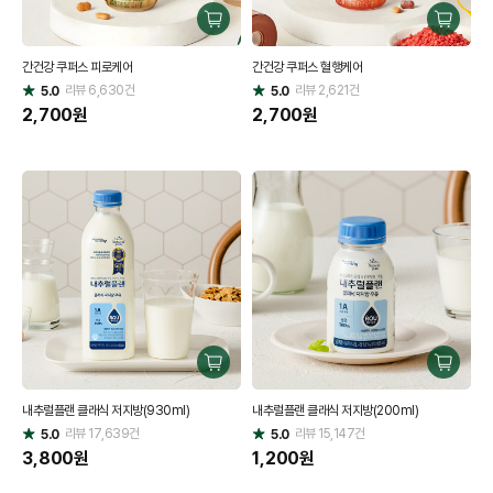
구
구
매
매
간건강 쿠퍼스 피로케어
간건강 쿠퍼스 혈행케어
하
하
리뷰
6,630
건
기
리뷰
2,621
건
기
5.0
5.0
별
별
점
2,700
원
점
2,700
원
구
구
매
매
내추럴플랜 클래식 저지방(930ml)
내추럴플랜 클래식 저지방(200ml)
하
하
리뷰
17,639
건
기
리뷰
15,147
건
기
5.0
5.0
별
별
점
3,800
원
점
1,200
원