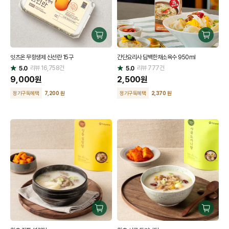
구
구
매
매
잇츠온 무항생제 신선란 15구
간단요리사 담백한채소육수 950ml
하
하
리뷰
16,758
건
기
리뷰
777
건
기
5.0
5.0
별
별
점
9,000
원
점
2,500
원
정기구독혜택
7,200 원
정기구독혜택
2,370 원
구
구
매
매