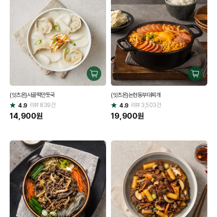
구
구
매
매
(잇츠온)사골떡만둣국
(잇츠온)논현동부대찌개
하
하
리뷰
839
건
기
리뷰
3,503
건
기
4.9
4.9
별
별
점
14,900
원
점
19,900
원