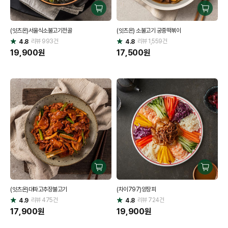
구
구
매
매
(잇츠온)서울식소불고기전골
(잇츠온) 소불고기 궁중떡볶이
하
하
리뷰
993
건
기
리뷰
1,559
건
기
4.8
4.8
별
별
점
19,900
원
점
17,500
원
구
구
매
매
(잇츠온)대파고추장불고기
(차이797)양장피
하
하
리뷰
475
건
기
리뷰
724
건
기
4.9
4.8
별
별
점
17,900
원
점
19,900
원