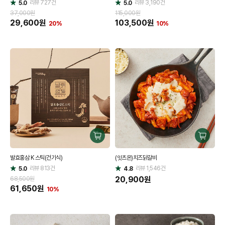
리뷰
727
건
기
리뷰
3,190
건
기
5.0
5.0
별
별
점
점
37,000원
115,000원
29,600
원
103,500
원
20%
10%
구
구
매
매
발효홍삼 K 스틱(건기식)
(잇츠온)치즈닭갈비
하
하
리뷰
813
건
기
리뷰
1,546
건
기
5.0
4.8
별
별
점
점
20,900
원
68,500원
61,650
원
10%