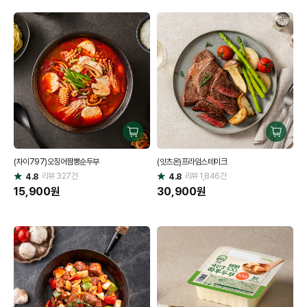
구
구
매
매
(차이797)오징어짬뽕순두부
(잇츠온)프라임스테이크
하
하
리뷰
327
건
기
리뷰
1,846
건
기
4.8
4.8
별
별
점
15,900
원
점
30,900
원