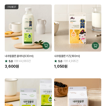
구독BEST
구
구
매
매
내추럴플랜 클래식(930ml)
내추럴플랜 키즈(180ml)
하
하
리뷰
44,660
건
기
리뷰
4,995
건
기
5.0
5.0
별
별
점
3,600
원
점
1,050
원