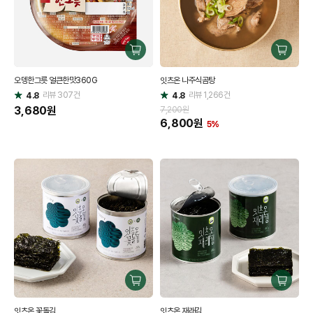
구
구
매
매
오뎅한그릇 얼큰한맛360G
잇츠온 나주식곰탕
하
하
리뷰
307
건
기
리뷰
1,266
건
기
4.8
4.8
별
별
점
3,680
원
점
7,200원
6,800
원
5%
구
구
매
매
잇츠온 꽃돌김
잇츠온 재래김
하
하