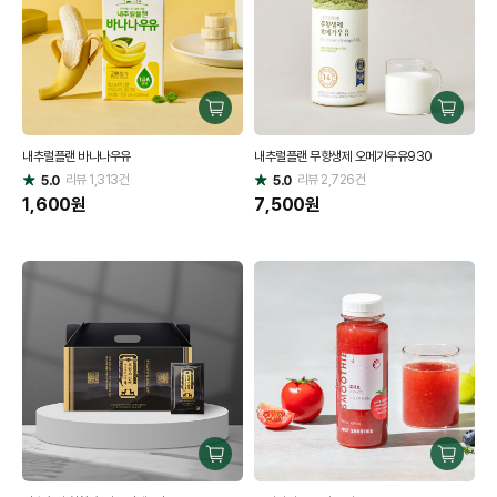
구
구
매
매
내추럴플랜 바나나우유
내추럴플랜 무항생제 오메가우유930
하
하
리뷰
1,313
건
기
리뷰
2,726
건
기
5.0
5.0
별
별
점
1,600
원
점
7,500
원
구
구
매
매