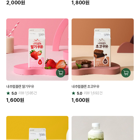
점
2,000
원
점
1,800
원
구
구
매
매
내추럴플랜 딸기우유
내추럴플랜 초코우유
하
하
리뷰
1,585
건
기
리뷰
1,692
건
기
5.0
5.0
별
별
점
1,600
원
점
1,600
원