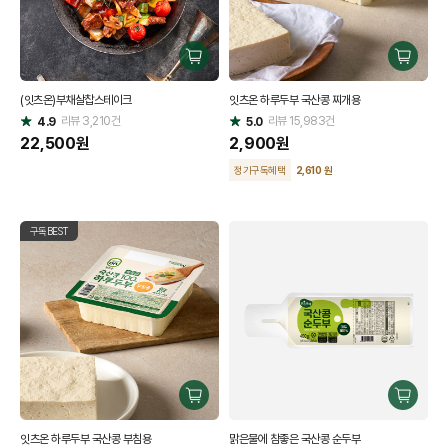
구
구
매
매
(잇츠온)부채살찹스테이크
잇츠온 하루두부 국산콩 찌개용
하
하
리뷰
3,210
건
기
리뷰
15,983
건
기
4.9
5.0
별
별
점
22,500
원
점
2,900
원
정기구독혜택
2,610 원
구독BEST
구
구
매
매
잇츠온 하루두부 국산콩 부침용
맑은물에 참좋은 국산콩 순두부
하
하