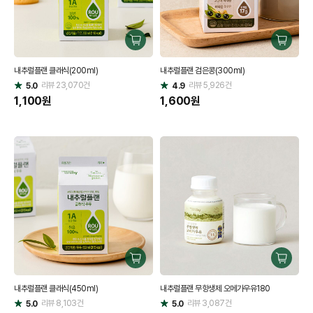
구
구
매
매
내추럴플랜 클래식(200ml)
내추럴플랜 검은콩(300ml)
하
하
리뷰
23,070
건
기
리뷰
5,926
건
기
5.0
4.9
별
별
점
1,100
원
점
1,600
원
구
구
매
매
내추럴플랜 클래식(450ml)
내추럴플랜 무항생제 오메가우유180
하
하
리뷰
8,103
건
기
리뷰
3,087
건
기
5.0
5.0
별
별