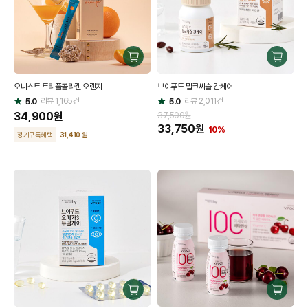
구
구
매
매
오니스트 트리플콜라겐 오렌지
브이푸드 밀크씨슬 간케어
하
하
리뷰
1,165
건
기
리뷰
2,011
건
기
5.0
5.0
별
별
점
34,900
원
점
37,500원
33,750
원
10%
정기구독혜택
31,410 원
구
구