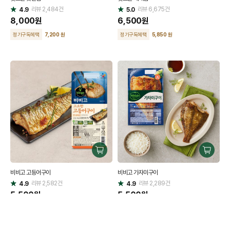
리뷰
2,484
건
기
리뷰
6,675
건
기
4.9
5.0
별
별
점
8,000
원
점
6,500
원
정기구독혜택
7,200 원
정기구독혜택
5,850 원
구
구
매
매
비비고 고등어구이
비비고 가자미구이
하
하
리뷰
2,582
건
기
리뷰
2,289
건
기
4.9
4.9
별
별
점
5,500
원
점
5,500
원
정기구독혜택
4,950 원
정기구독혜택
4,950 원