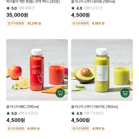
박수홍의 착한 흑염소 진액 1박스 (30포)
올가니카 스무디 토마토 (190㎖)
하
하
리뷰
995
건
기
리뷰
5,017
건
기
5.0
4.9
별
별
점
35,000
원
점
4,500
원
정기구독혜택
33,250 원
정기구독혜택
4,050 원
구
구
매
매
올가니카 ABC (190㎖)
올가니카 스무디 아보카도 (190㎖)
하
하
리뷰
9,424
건
기
리뷰
7,564
건
기
5.0
4.9
별
별
점
4,500
원
점
4,500
원
정기구독혜택
4,050 원
정기구독혜택
4,050 원