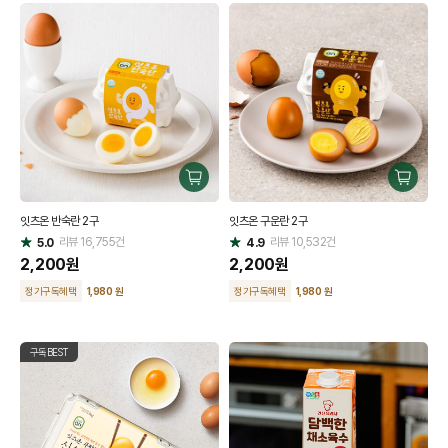
구
구
매
매
잇츠온 반숙란 2구
잇츠온 구운란 2구
하
하
리뷰
16,755
건
기
리뷰
10,532
건
기
5.0
4.9
별
별
점
2,200
원
점
2,200
원
정기구독혜택
1,980 원
정기구독혜택
1,980 원
구독BEST