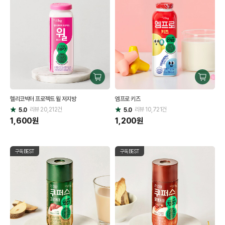
구
구
매
매
헬리코박터 프로젝트 윌 저지방
엠프로 키즈
하
하
리뷰
20,212
건
기
리뷰
10,721
건
기
5.0
5.0
별
별
점
1,600
원
점
1,200
원
구독BEST
구독BEST