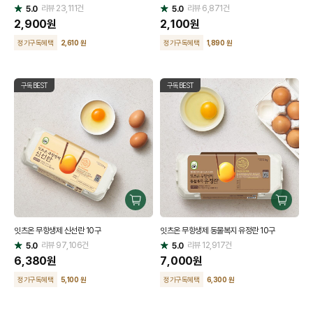
리뷰
23,111
건
기
리뷰
6,871
건
기
5.0
5.0
별
별
점
2,900
원
점
2,100
원
정기구독혜택
2,610 원
정기구독혜택
1,890 원
구독BEST
구독BEST
구
구
매
매
잇츠온 무항생제 신선란 10구
잇츠온 무항생제 동물복지 유정란 10구
하
하
리뷰
97,106
건
기
리뷰
12,917
건
기
5.0
5.0
별
별
점
6,380
원
점
7,000
원
정기구독혜택
5,100 원
정기구독혜택
6,300 원