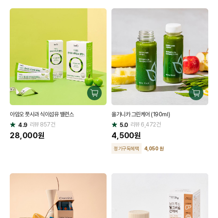
구
구
매
매
아임오 풋사과 식이섬유 밸런스
올가니카 그린케어 (190㎖)
하
하
리뷰
857
건
기
리뷰
6,472
건
기
4.9
5.0
별
별
점
28,000
원
점
4,500
원
정기구독혜택
4,050 원