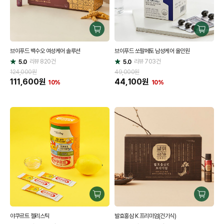
구
구
매
매
브이푸드 백수오 여성케어 솔루션
브이푸드 쏘팔메토 남성케어 올인원
하
하
리뷰
820
건
기
리뷰
703
건
기
5.0
5.0
별
별
점
점
124,000원
49,000원
111,600
원
44,100
원
10%
10%
구
구
매
매
야쿠르트 젤리스틱
발효홍삼 K 프리미엄(건기식)
하
하