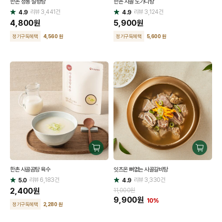
한촌 정통 설렁탕
한촌 사골 도가니탕
하
하
리뷰
3,441
건
기
리뷰
3,124
건
기
4.9
4.9
별
별
점
4,800
원
점
5,900
원
정기구독혜택
4,560 원
정기구독혜택
5,600 원
구
구
매
매
한촌 사골곰탕 육수
잇츠온 뼈없는 사골갈비탕
하
하
리뷰
6,183
건
기
리뷰
3,330
건
기
5.0
4.9
별
별
점
2,400
원
점
11,000원
9,900
원
10%
정기구독혜택
2,280 원