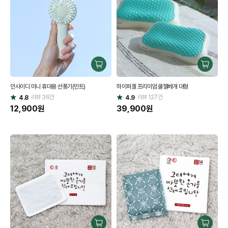
구
구
매
매
인사이디 미니 휴대용 선풍기(민트)
하이퍼겔 프리미엄 쿨젤베개 대형
하
하
리뷰
36
건
기
리뷰
127
건
기
4.8
4.9
별
별
점
12,900
원
점
39,900
원
구
구