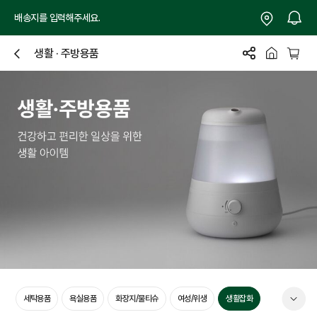
배송지를 입력해주세요.
생활 · 주방용품
닫
기
품
세탁용품
욕실용품
화장지/물티슈
여성/위생
생활잡화