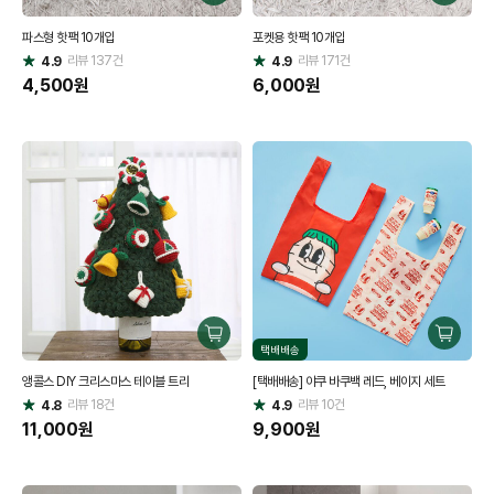
매
매
파스형 핫팩 10개입
포켓용 핫팩 10개입
하
하
리뷰
137
건
기
리뷰
171
건
기
4.9
4.9
별
별
점
4,500
원
점
6,000
원
구
구
택배배송
매
매
앵콜스 DIY 크리스마스 테이블 트리
[택배배송] 야쿠 바쿠백 레드, 베이지 세트
하
하
리뷰
18
건
기
리뷰
10
건
기
4.8
4.9
별
별
점
11,000
원
점
9,900
원