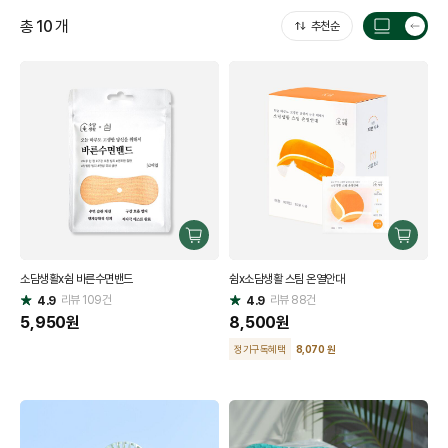
총
10
개
추천순
목
록
갯
수
전
환
구
구
매
매
소담생활x쉼 바른수면밴드
쉼x소담생활 스팀 온열안대
하
하
리뷰
109
건
기
리뷰
88
건
기
4.9
4.9
별
별
점
5,950
원
점
8,500
원
정기구독혜택
8,070 원