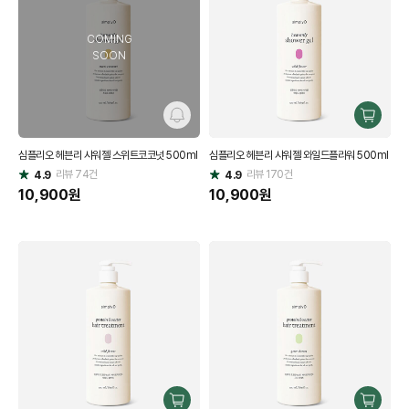
COMING
SOON
알
구
림
매
심플리오 헤븐리 샤워젤 스위트코코넛 500ml
심플리오 헤븐리 샤워젤 와일드플라워 500ml
하
리뷰
74
건
리뷰
170
건
기
4.9
4.9
별
별
점
10,900
원
점
10,900
원
구
구