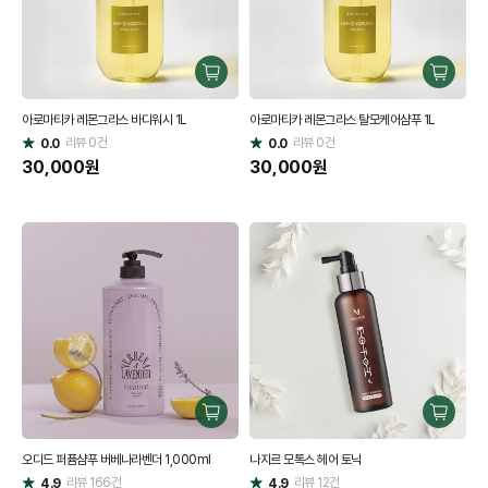
구
구
매
매
아로마티카 레몬그라스 바디워시 1L
아로마티카 레몬그라스 탈모케어샴푸 1L
하
하
리뷰
0
건
기
리뷰
0
건
기
0.0
0.0
별
별
점
30,000
원
점
30,000
원
구
구
매
매
오디드 퍼퓸샴푸 버베나라벤더 1,000ml
나지르 모톡스 헤어 토닉
하
하
리뷰
166
건
기
리뷰
12
건
기
4.9
4.9
별
별