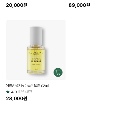
점
20,000
원
점
89,000
원
구
매
에콜린 유기농 아르간 오일 30ml
하
리뷰
48
건
기
4.9
별
점
28,000
원