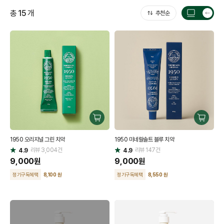
총
15
개
추천순
목
록
갯
수
전
환
구
구
매
매
1950 오리지널 그린 치약
1950 미네랄솔트 블루 치약
하
하
리뷰
3,004
건
기
리뷰
147
건
기
4.9
4.9
별
별
점
9,000
원
점
9,000
원
정기구독혜택
8,100 원
정기구독혜택
8,550 원