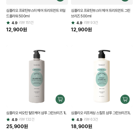
매
매
심플리오 프로틴부스터 헤어 트리트먼트 와일
심플리오 프로틴부스터 헤어 트리트먼트 그린
하
하
드플라워 500ml
브리즈 500ml
기
기
리뷰
151
건
리뷰
93
건
4.9
4.9
별
별
점
12,900
원
점
12,900
원
구
구
매
매
심플리오 비오틴 탈모케어 샴푸 그린브리즈 1L
심플리오 리프레싱 스칼프 샴푸 그린브리즈1L
하
하
리뷰
132
건
기
리뷰
63
건
기
4.9
4.9
별
별
점
25,900
원
점
18,900
원