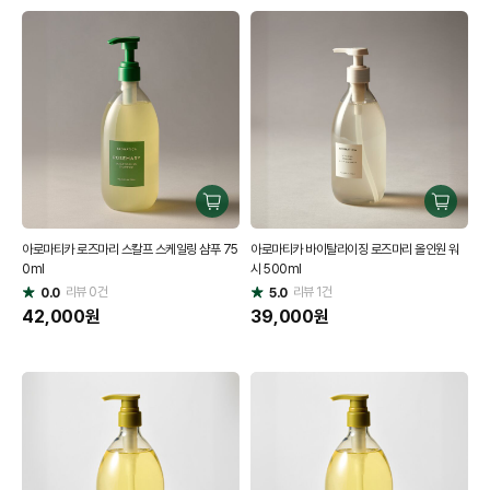
구
구
매
매
아로마티카 로즈마리 스칼프 스케일링 샴푸 75
아로마티카 바이탈라이징 로즈마리 올인원 워
하
하
0ml
시 500ml
기
기
리뷰
0
건
리뷰
1
건
0.0
5.0
별
별
점
42,000
원
점
39,000
원