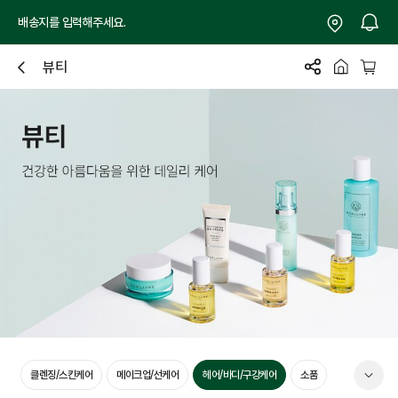
배송지를 입력해주세요.
뷰티
닫
기
기
클렌징/스킨케어
메이크업/선케어
헤어/바디/구강케어
소품