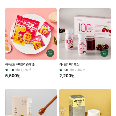
구
구
매
매
야쿠르트 구미젤리 (5개입)
아세로라비타민샷
하
하
리뷰
1,279
건
기
리뷰
2,452
건
기
5.0
5.0
별
별
점
5,500
원
점
2,200
원