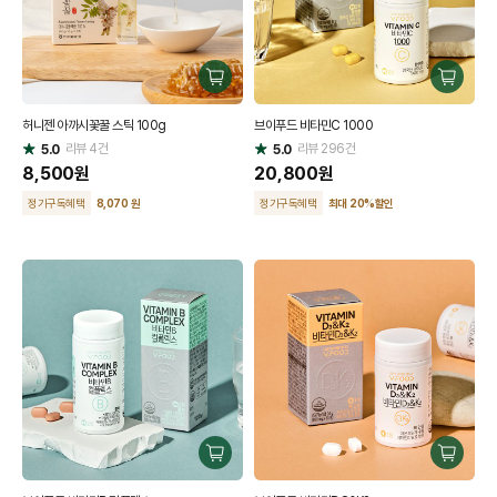
구
구
매
매
허니젠 아까시꽃꿀 스틱 100g
브이푸드 비타민C 1000
하
하
리뷰
4
건
기
리뷰
296
건
기
5.0
5.0
별
별
점
8,500
원
점
20,800
원
정기구독혜택
8,070 원
정기구독혜택
최대 20
%
할인
구
구
매
매