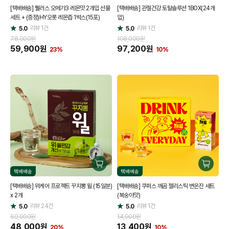
[택배배송] 뭴러스 오메가3 레몬맛 2개입 선물
[택배배송] 관절건강 토탈솔루션 1BOX(24개
하
하
세트 + (증정)HY오롯 레몬즙 1박스(15포)
입)
기
기
리뷰
1
건
리뷰
1
건
5.0
5.0
별
별
점
점
78,000원
108,000원
59,900
원
97,200
원
23%
10%
구
구
택배배송
택배배송
매
매
[택배배송] 위케어 프로젝트 꾸지뽕 윌 (15일분)
[택배배송] 쿠퍼스 깨곰 젤리스틱 변온잔 세트
하
하
x 2개
(복숭아맛)
기
기
리뷰
24
건
리뷰
1
건
5.0
5.0
별
별
점
점
60,000원
14,900원
48,000
원
13,400
원
20%
10%