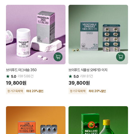
구
구
매
매
브이푸드 마그네슘 350
브이푸드 식물성 오메가3 이지
하
하
리뷰
588
건
기
리뷰
81
건
기
5.0
5.0
별
별
점
19,800
원
점
39,800
원
정기구독혜택
최대 20
%
할인
정기구독혜택
최대 20
%
할인