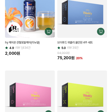
구
구
매
매
hy 케어온 관절토탈케어(리뉴얼)
브이푸드 위클리 올인원 4주 세트
하
하
리뷰
1,834
건
기
리뷰
39
건
기
4.9
5.0
별
별
점
2,000
원
점
94,000원
75,200
원
20%