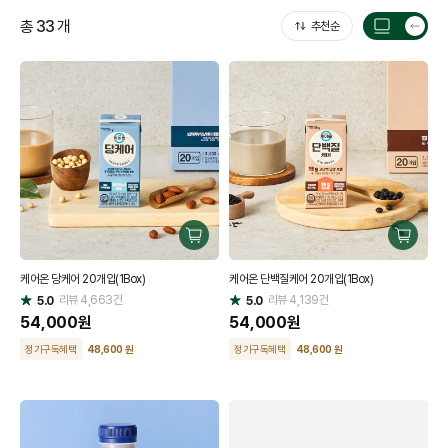
총
33
개
추천순
목
록
갯
수
전
환
구
구
매
매
케어온 당케어 20개입(1Box)
케어온 단백질케어 20개입(1Box)
하
하
리뷰
4,663
건
기
리뷰
4,139
건
기
5.0
5.0
별
별
점
54,000
원
점
54,000
원
정기구독혜택
48,600 원
정기구독혜택
48,600 원