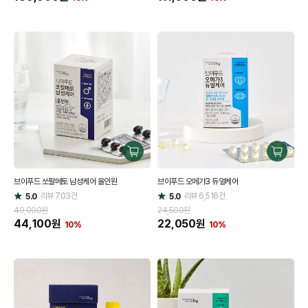
구
구
매
매
브이푸드 쏘팔메토 남성케어 올인원
브이푸드 오메가3 듀얼케어
하
하
리뷰
703
건
기
리뷰
6,516
건
기
5.0
5.0
별
별
점
점
49,000원
24,500원
44,100
원
22,050
원
10%
10%