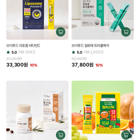
구
구
매
매
브이푸드 리포좀 비타민C
브이푸드 알로에 트리플케어
하
하
리뷰
364
건
기
리뷰
2,003
건
기
5.0
5.0
별
별
점
점
37,000원
42,000원
33,300
원
37,800
원
10%
10%
구
구