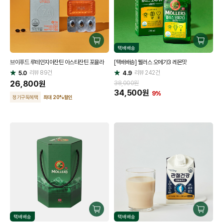
구
구
택배배송
매
매
브이푸드 루테인지아잔틴 아스타잔틴 포뮬라
[택배배송] 뭴러스 오메가3 레몬맛
하
하
리뷰
89
건
기
리뷰
242
건
기
5.0
4.9
별
별
점
26,800
원
점
38,000원
34,500
원
9%
정기구독혜택
최대 20
%
할인
구
구
택배배송
택배배송
매
매