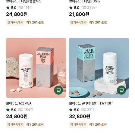
브이푸드 비타민B 컴플렉스
브이푸드 비타민D3&K2
하
하
리뷰
114
건
기
리뷰
239
건
기
5.0
5.0
별
별
점
24,800
원
점
21,800
원
정기구독혜택
최대 20
%
할인
정기구독혜택
최대 20
%
할인
구
구
매
매
브이푸드 칼슘 PGA
브이푸드 멀티비타민미네랄 데일리
하
하
리뷰
184
건
기
리뷰
221
건
기
5.0
5.0
별
별
점
24,800
원
점
32,800
원
정기구독혜택
최대 20
%
할인
정기구독혜택
최대 20
%
할인