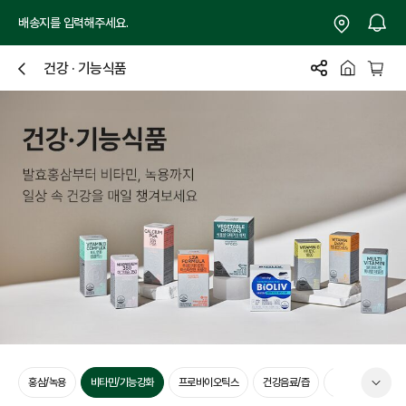
배송지를 입력해주세요.
건강 · 기능식품
닫
기
양
홍삼/녹용
비타민/기능강화
프로바이오틱스
건강음료/즙
이너뷰티