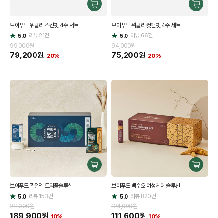
구
구
매
매
브이푸드 위클리 스킨핏 4주 세트
브이푸드 위클리 컷앤핏 4주 세트
하
하
리뷰
21
건
기
리뷰
66
건
기
5.0
5.0
별
별
점
점
99,000원
94,000원
79,200
원
75,200
원
20%
20%
구
구
매
매
브이푸드 관절엔 트리플솔루션
브이푸드 백수오 여성케어 솔루션
하
하
리뷰
153
건
기
리뷰
820
건
기
5.0
5.0
별
별
점
점
211,000원
124,000원
189,900
원
111,600
원
10%
10%