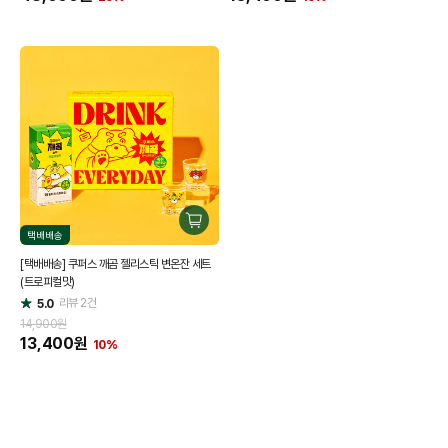
구
택배배송
매
[택배배송] 쿠퍼스 깨곰 젤리스틱 변온잔 세트
하
(트로피컬맛)
기
리뷰
2
건
5.0
별
점
14,900원
13,400
원
10%