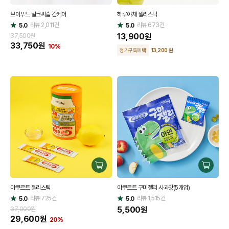
매
매
브이푸드 밀크씨슬 간케어
하루야채 젤리스틱
하
하
리뷰
2,011
건
기
리뷰
673
건
기
5.0
5.0
별
별
점
점
13,900
원
37,500원
33,750
원
10%
정기구독혜택
13,200 원
구
구
매
매
야쿠르트 젤리스틱
야쿠르트 구미젤리 사과맛(5개입)
하
하
리뷰
725
건
기
리뷰
1,515
건
기
5.0
5.0
별
별
점
점
5,500
원
37,000원
29,600
원
20%