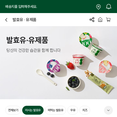
배송지를 입력해주세요.
발효유 · 유제품
닫
기
전체보기
마시는 발효유
떠먹는 발효유
우유
치즈