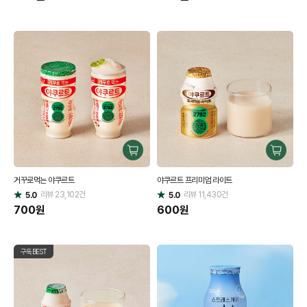
구
구
매
매
거꾸로먹는 야쿠르트
야쿠르트 프리미엄 라이트
하
하
리뷰
23,102
건
기
리뷰
11,430
건
기
5.0
5.0
별
별
점
700
원
점
600
원
구독BEST