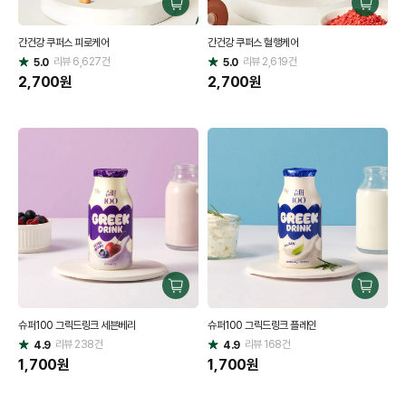
구
구
매
매
간건강 쿠퍼스 피로케어
간건강 쿠퍼스 혈행케어
하
하
리뷰
6,627
건
기
리뷰
2,619
건
기
5.0
5.0
별
별
점
2,700
원
점
2,700
원
구
구
매
매
슈퍼100 그릭드링크 세븐베리
슈퍼100 그릭드링크 플레인
하
하
리뷰
238
건
기
리뷰
168
건
기
4.9
4.9
별
별
점
1,700
원
점
1,700
원