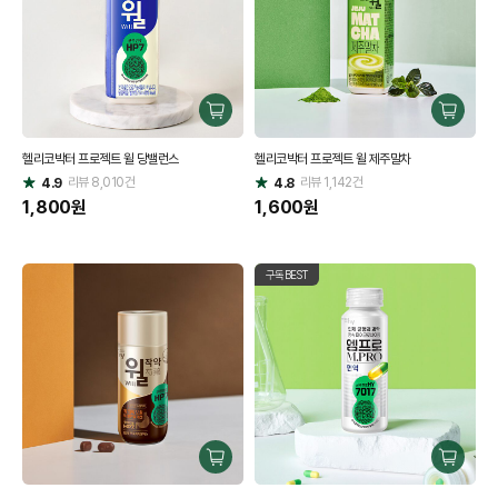
구
구
매
매
헬리코박터 프로젝트 윌 당밸런스
헬리코박터 프로젝트 윌 제주말차
하
하
리뷰
8,010
건
기
리뷰
1,142
건
기
4.9
4.8
별
별
점
1,800
원
점
1,600
원
구독BEST
구
구
매
매