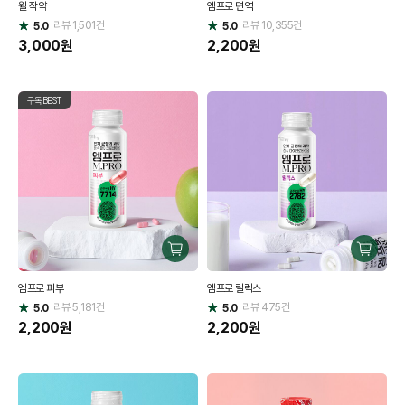
윌 작약
엠프로 면역
하
하
리뷰
1,501
건
기
리뷰
10,355
건
기
5.0
5.0
별
별
점
3,000
원
점
2,200
원
구독BEST
구
구
매
매
엠프로 피부
엠프로 릴렉스
하
하
리뷰
5,181
건
기
리뷰
475
건
기
5.0
5.0
별
별
점
2,200
원
점
2,200
원