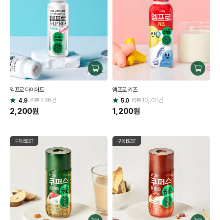
구
구
매
매
엠프로 다이어트
엠프로 키즈
하
하
리뷰
466
건
기
리뷰
10,721
건
기
4.9
5.0
별
별
점
2,200
원
점
1,200
원
구독BEST
구독BEST