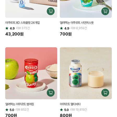
구
구
매
매
야쿠르트 XO 스파클링 24개입
얼려먹는 야쿠르트 샤인머스캣
하
하
리뷰
372
건
기
리뷰
8,959
건
기
4.9
4.9
별
별
점
43,200
원
점
700
원
구
구
매
매
얼려먹는 야쿠르트 썸머킹
야쿠르트 멀티비타
하
하
리뷰
852
건
기
리뷰
19,819
건
기
5.0
5.0
별
별
점
700
원
점
800
원