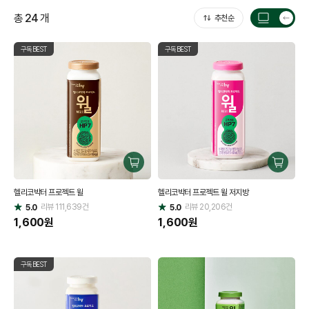
총
24
개
추천순
목
록
구독BEST
구독BEST
갯
수
전
환
구
구
매
매
헬리코박터 프로젝트 윌
헬리코박터 프로젝트 윌 저지방
하
하
리뷰
111,639
건
기
리뷰
20,206
건
기
5.0
5.0
별
별
점
1,600
원
점
1,600
원
구독BEST