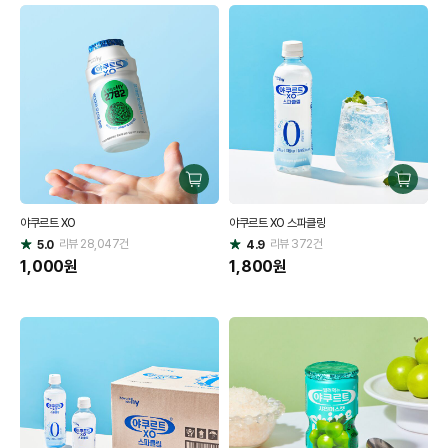
구
구
매
매
야쿠르트 XO
야쿠르트 XO 스파클링
하
하
리뷰
28,047
건
기
리뷰
372
건
기
5.0
4.9
별
별
점
1,000
원
점
1,800
원