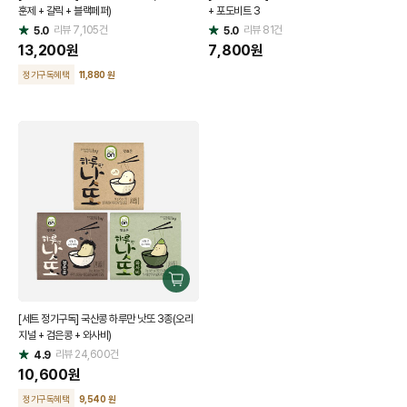
훈제 + 갈릭 + 블랙페퍼)
+ 포도비트 3
기
기
리뷰
7,105
건
리뷰
81
건
5.0
5.0
별
별
점
13,200
원
점
7,800
원
정기구독혜택
11,880 원
구
매
[세트 정기구독] 국산콩 하루만 낫또 3종(오리
하
지널 + 검은콩 + 와사비)
기
리뷰
24,600
건
4.9
별
점
10,600
원
정기구독혜택
9,540 원