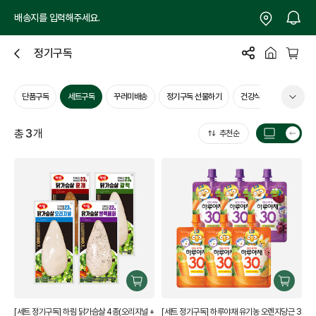
배송지를 입력해주세요.
정기구독
닫
기
기
단품구독
세트구독
꾸러미배송
정기구독 선물하기
건강식품구독
총
3
개
추천순
목
록
갯
수
전
환
구
구
매
매
[세트 정기구독] 하림 닭가슴살 4종(오리지널 +
[세트 정기구독] 하루야채 유기농 오렌지당근 3
하
하