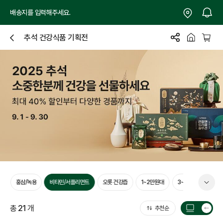
배송지를 입력해주세요.
추석 건강식품 기획전
닫
기
품
홍삼/녹용
비타민/서플리먼트
오롯 건강즙
1~2만원대
3~4만원대
5
총
21
개
추천순
목