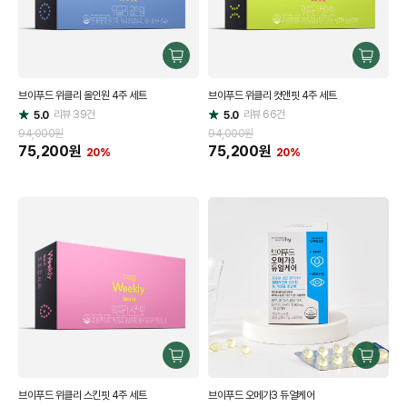
구
구
매
매
브이푸드 위클리 올인원 4주 세트
브이푸드 위클리 컷앤핏 4주 세트
하
하
리뷰
39
건
기
리뷰
66
건
기
5.0
5.0
별
별
점
점
94,000원
94,000원
75,200
원
75,200
원
20%
20%
구
구
매
매
브이푸드 위클리 스킨핏 4주 세트
브이푸드 오메가3 듀얼케어
하
하