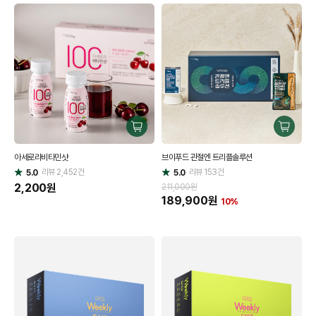
록
갯
수
전
환
구
구
매
매
아세로라비타민샷
브이푸드 관절엔 트리플솔루션
하
하
리뷰
2,452
건
기
리뷰
153
건
기
5.0
5.0
별
별
점
2,200
원
점
211,000원
189,900
원
10%