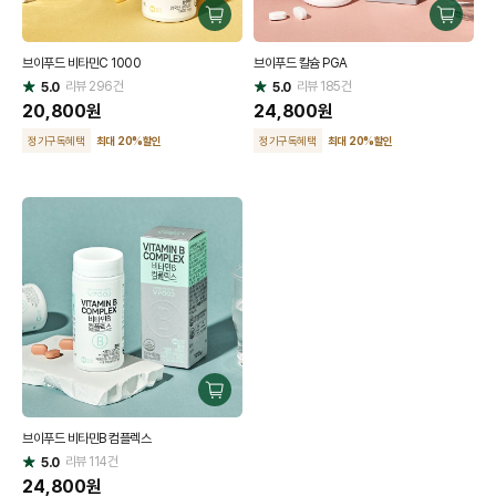
구
구
매
매
브이푸드 비타민C 1000
브이푸드 칼슘 PGA
하
하
리뷰
296
건
기
리뷰
185
건
기
5.0
5.0
별
별
점
20,800
원
점
24,800
원
정기구독혜택
최대 20
%
할인
정기구독혜택
최대 20
%
할인
구
매
브이푸드 비타민B 컴플렉스
하
리뷰
114
건
기
5.0
별
점
24,800
원