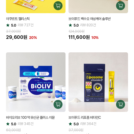
구
구
매
매
야쿠르트 젤리스틱
브이푸드 백수오 여성케어 솔루션
하
하
리뷰
727
건
기
리뷰
820
건
기
5.0
5.0
별
별
점
점
37,000원
124,000원
29,600
원
111,600
원
20%
10%
구
구
매
매
바이오리브 100억 유산균 플러스 이뮨
브이푸드 리포좀 비타민C
하
하
리뷰
345
건
기
리뷰
364
건
기
5.0
5.0
별
별
점
점
60,000원
37,000원