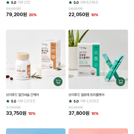
리뷰
21
건
기
리뷰
6,516
건
기
5.0
5.0
별
별
점
점
99,000원
24,500원
79,200
원
22,050
원
20%
10%
구
구
매
매
브이푸드 밀크씨슬 간케어
브이푸드 알로에 트리플케어
하
하
리뷰
2,012
건
기
리뷰
2,003
건
기
5.0
5.0
별
별
점
점
37,500원
42,000원
33,750
원
37,800
원
10%
10%