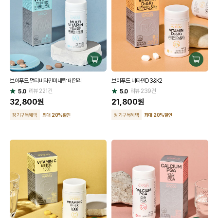
구
구
매
매
브이푸드 멀티비타민미네랄 데일리
브이푸드 비타민D3&K2
하
하
리뷰
221
건
기
리뷰
239
건
기
5.0
5.0
별
별
점
32,800
원
점
21,800
원
정기구독혜택
최대 20
%
할인
정기구독혜택
최대 20
%
할인