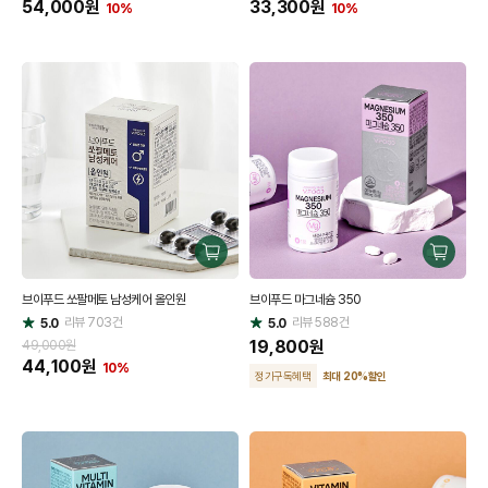
54,000
원
33,300
원
10%
10%
구
구
매
매
브이푸드 쏘팔메토 남성케어 올인원
브이푸드 마그네슘 350
하
하
리뷰
703
건
기
리뷰
588
건
기
5.0
5.0
별
별
점
점
19,800
원
49,000원
44,100
원
10%
정기구독혜택
최대 20
%
할인