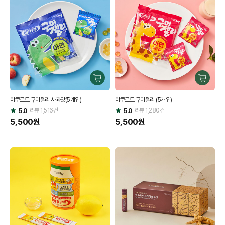
구
구
매
매
야쿠르트 구미젤리 사과맛(5개입)
야쿠르트 구미젤리 (5개입)
하
하
리뷰
1,516
건
기
리뷰
1,280
건
기
5.0
5.0
별
별
점
5,500
원
점
5,500
원