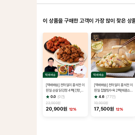
이 상품을 구매한 고객이 가장 많이 찾은 상
택배배송
택배배송
[택배배송] 천하일미 홍석천 이
[택배배송] 천하일미 홍석천 이
원일 순살 닭강정 4팩(간장,매
원일 찹쌀탕수육 2팩(매콤소스
콤)
1개, 새콤소스 1개)
별
별
0.0
(
0
건)
4.6
(
77
건)
점
점
23,900원
19,900원
20,900원
17,500원
12%
12%