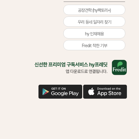
공장견학 (hy팩토리+)
우리 동네 일자리 찾기
hy 인재채용
Fredit 착한 기부
올
바
른
삶
을
구
애
위
글
플
한
다
다
착
운
운
한
기
부
함
께
하