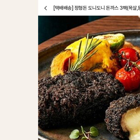
[택배배송] 정형돈 도니도니 돈까스 3팩(목살,
닫
기