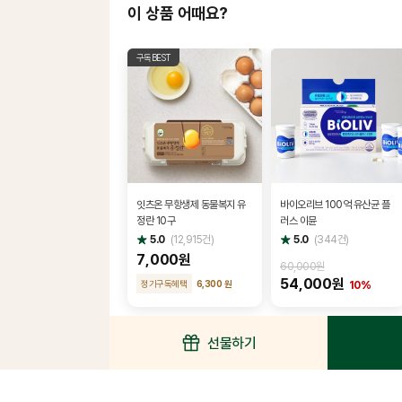
이 상품 어때요?
구독BEST
잇츠온 무항생제 동물복지 유
바이오리브 100억 유산균 플
정란 10구
러스 이뮨
별
별
5.0
(
12,915
건)
5.0
(
344
건)
점
점
7,000원
60,000원
54,000원
정기구독혜택
6,300 원
10%
선물하기