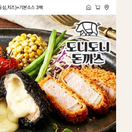
등심,치즈)+기본소스 3팩