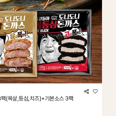
공
좋
3팩(목살,등심,치즈)+기본소스 3팩
유
아
요