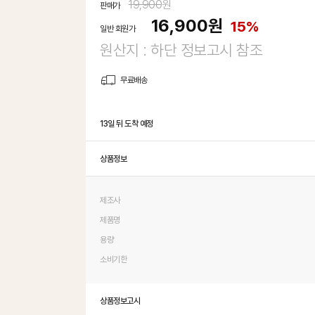
19,900
원
판매가
16,900
원
15%
일반 회원가
원산지 : 하단 정보고시 참조
무료배송
13일 뒤 도착 예정
상품정보
제조사
제품명
용량
소비기한
상품정보고시