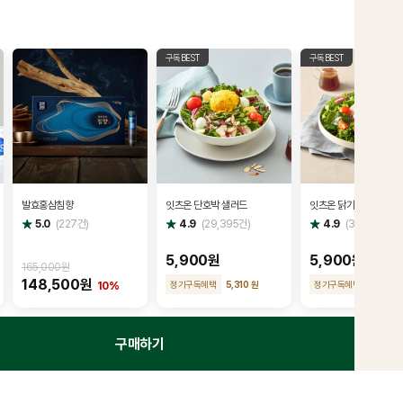
구독BEST
구독BEST
발효홍삼침향
잇츠온 단호박 샐러드
잇츠온 닭가슴살 샐러드
별
별
별
5.0
(
227
건)
4.9
(
29,395
건)
4.9
(
36,987
건)
점
점
점
5,900원
5,900원
165,000원
148,500원
정기구독혜택
5,310 원
정기구독혜택
5,310 원
10%
구매하기