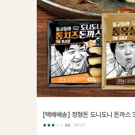
[택배배송] 정형돈 도니도니 돈까스 
리뷰
3
건
3.0