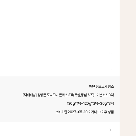
하단 정보고시 참조
[택배배송] 정형돈 도니도니 돈까스 3팩(목살,등심,치즈)+기본소스 3팩
130g*1팩+120g*2팩+30g*3팩
소비기한 2027-05-10 이거나 그 이후 상품