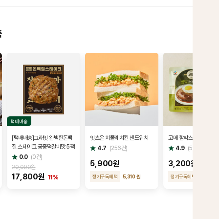
품
택배배송
[택배배송]그래잇 완벽한돈백
잇츠온 치폴레치킨 샌드위치
고메 함박스테이크
질 스테이크 궁중떡갈비맛 5팩
별
별
4.7
(
256
건)
4.9
(
51
건)
점
점
별
0.0
(
0
건)
점
5,900원
3,200원
20,000원
17,800원
정기구독혜택
5,310 원
정기구독혜택
3,040 
11%