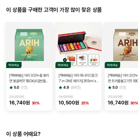
이 상품을 구매한 고객이 가장 많이 찾은 상품
택배배송
택배배송
택배배송
[택배배송] 아리 모던누들 봉지
[택배배송] 아리 에너지드링크
[택배배송] 아리 모던
면 봉골레맛 1BOX(4입번들
7 in ONE 패키지(355ml x
면 트러플불고기맛 1BO
x4개)
7캔) + 아리 키링(랜덤) + 모던
번들x4개)
별
별
별
5.0
(
1
건)
4.9
(
88
건)
5.0
(
1
건)
점
점
점
누들 2개 + 브로셔
23,920원
14,000원
23,920원
16,740원
10,500원
16,740원
30%
25%
30
이 상품 어때요?