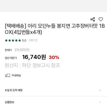
공
좋
[택배배송] 아리 모던누들 봉지면 고추장버터맛 1B
유
아
요
OX(4입번들x4개)
리뷰
1
건
5.0
23,920
원
판매가
16,740
원
30%
일반 회원가
원산지 : 하단 정보고시 참조
무료배송
4일 뒤 도착 예정
상품정보