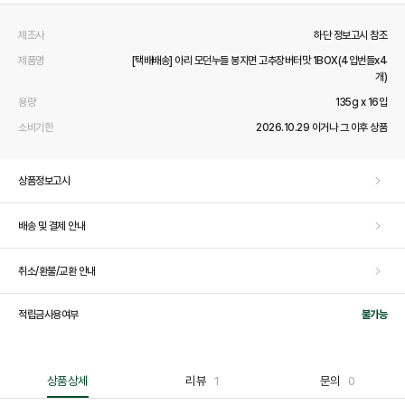
제조사
하단 정보고시 참조
제품명
[택배배송] 아리 모던누들 봉지면 고추장버터맛 1BOX(4입번들x4
개)
용량
135g x 16입
소비기한
2026.10.29 이거나 그 이후 상품
상품정보고시
배송 및 결제 안내
취소/환불/교환 안내
적립금사용여부
불가능
상품상세
리뷰
1
문의
0