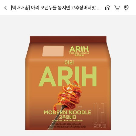
[택배배송] 아리 모던누들 봉지면 고추장버터맛 1
닫
BOX(4입번들x4개)
기