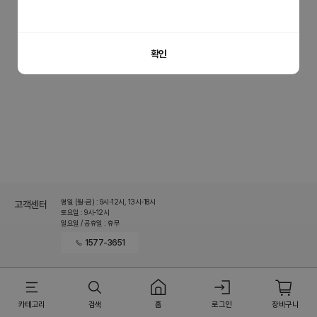
홈으로 이동
이전 페이지로 이동
확인
평일 (월-금) : 9시-12시, 13시-18시
고객센터
토요일 : 9시-12시
일요일 / 공휴일 : 휴무
1577-3651
카테고리
검색
홈
로그인
장바구니