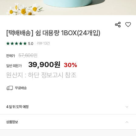
공
좋
[택배배송] 쉼 대용량 1BOX(24개입)
유
아
요
리뷰
13
건
5.0
57,600
원
판매가
39,900
원
30%
일반 회원가
원산지 : 하단 정보고시 참조
무료배송
4일 뒤 도착 예정
상품정보