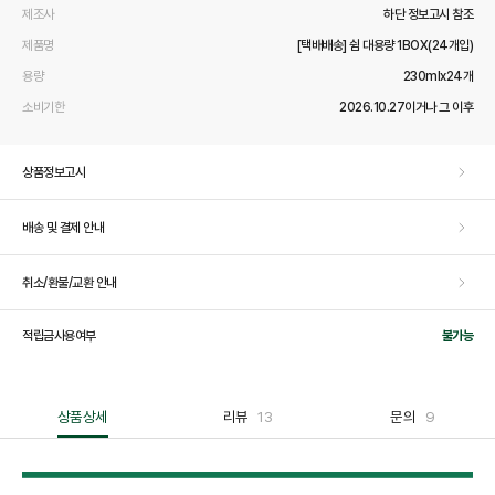
제조사
하단 정보고시 참조
제품명
[택배배송] 쉼 대용량 1BOX(24개입)
용량
230mlx24개
소비기한
2026.10.27이거나 그 이후
상품정보고시
배송 및 결제 안내
취소/환불/교환 안내
적립금사용여부
불가능
상품상세
리뷰
13
문의
9