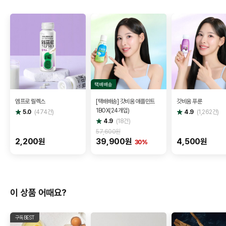
택배배송
엠프로 릴렉스
[택배배송] 갓비움 애플민트
갓비움 푸룬
1BOX(24개입)
별
별
5.0
(
474
건)
4.9
(
1,262
건)
점
점
별
4.9
(
18
건)
점
57,600원
2,200원
39,900원
4,500원
30%
이 상품 어때요?
구독BEST