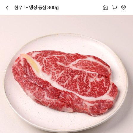
한우 1+ 냉장 등심 300g
닫
기