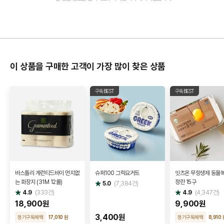
이 상품을 구매한 고객이 가장 많이 찾은 상품
구독BEST
구독BEST
바스틀리 게런티드바이 먼지없
슈퍼100 그릭요거트
잇츠온 무항생제 동물복
는 화장지 (31M 12롤)
정란 15구
별
5.0
(
7,384
건)
점
별
별
4.9
(
333
건)
4.9
(
4,347
건)
점
점
18,900원
9,900원
3,400원
정기구독혜택
17,010 원
정기구독혜택
8,910 