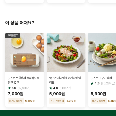
이 상품 어때요?
구독BEST
잇츠온 무항생제 동물복지 유
잇츠온 저당설계 닭가슴살 샐
잇츠온 고구마 샐러드
정란 10구
러드
별
4.9
(
20,284
건)
점
별
별
5.0
(
12,916
건)
4.9
(
1,867
건)
점
점
7,000원
5,900원
5,900원
정기구독혜택
6,300 원
정기구독혜택
5,310 원
정기구독혜택
5,310 