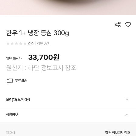
공
좋
한우 1+ 냉장 등심 300g
유
아
요
리뷰
0
건
0.0
33,700
원
일반 회원가
원산지 : 하단 정보고시 참조
무료배송
모레(월) 도착 예정
상품정보
제조사
하단 정보고시 참조