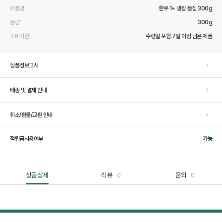
제품명
한우 1+ 냉장 등심 300g
용량
300g
소비기한
수령일 포함 7일 이상 남은 제품
상품정보고시
배송 및 결제 안내
취소/환불/교환 안내
적립금사용여부
가능
상품상세
리뷰
0
문의
0