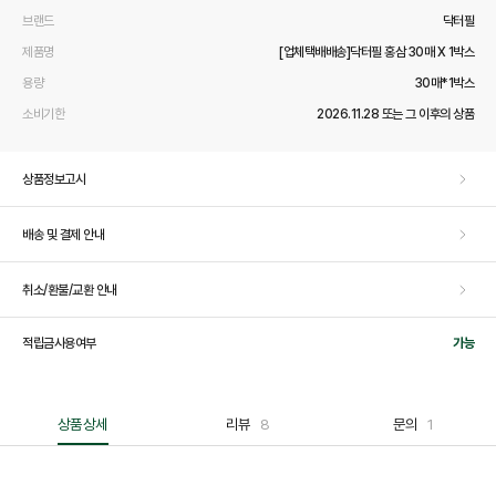
브랜드
닥터필
제품명
[업체택배배송]닥터필 홍삼 30매 X 1박스
용량
30매*1박스
소비기한
2026.11.28 또는 그 이후의 상품
상품정보고시
배송 및 결제 안내
취소/환불/교환 안내
적립금사용여부
가능
상품상세
리뷰
8
문의
1