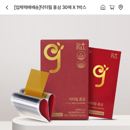
[업체택배배송]닥터필 홍삼 30매 X 1박스
닫
기