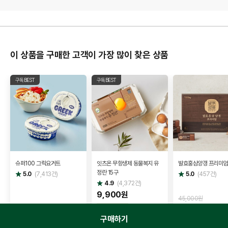
이 상품을 구매한 고객이 가장 많이 찾은 상품
구독BEST
구독BEST
슈퍼100 그릭요거트
잇츠온 무항생제 동물복지 유
발효홍삼양갱 프리미엄
정란 15구
별
별
5.0
(
7,413
건)
5.0
(
457
건)
점
점
별
4.9
(
4,372
건)
점
9,900원
45,000원
3,400원
40,500원
정기구독혜택
8,910 원
10
구매하기