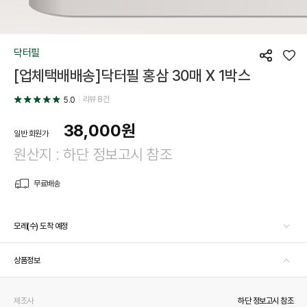
닥터필
공
좋
[업체택배배송]닥터필 홍삼 30매 X 1박스
유
아
요
리뷰
8
건
5.0
38,000
원
일반 회원가
원산지 : 하단 정보고시 참조
무료배송
모레(수) 도착 예정
상품정보
제조사
하단 정보고시 참조