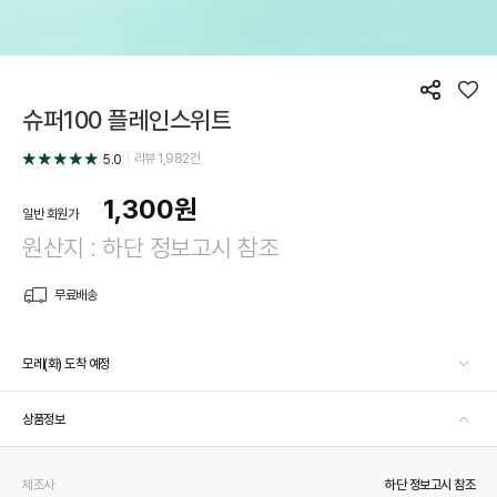
공
좋
슈퍼100 플레인스위트
유
아
요
리뷰
1,982
건
5.0
1,300
원
일반 회원가
원산지 : 하단 정보고시 참조
무료배송
모레(화) 도착 예정
상품정보
제조사
하단 정보고시 참조