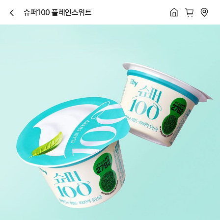
슈퍼100 플레인스위트
닫
기