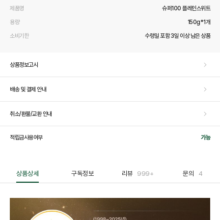
제품명
슈퍼100 플레인스위트
용량
150g*1개
소비기한
수령일 포함 3일 이상 남은 상품
상품정보고시
배송 및 결제 안내
취소/환불/교환 안내
적립금사용여부
가능
상품상세
구독정보
리뷰
999+
문의
4