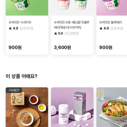
슈퍼100 사과키위
슈퍼100 4종 세트(딸기/블루
슈퍼100 블루베리
베리/복숭아/사과키위)
별
별
4.9
(
2,972
건)
4.9
(
3,514
건)
점
점
별
5.0
(
13,318
건)
점
900원
3,600원
900원
이 상품 어때요?
구독BEST