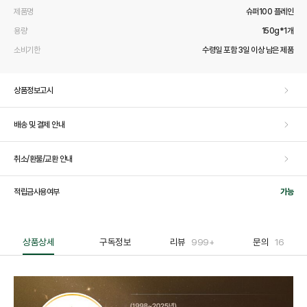
제품명
슈퍼100 플레인
용량
150g*1개
소비기한
수령일 포함 3일 이상 남은 제품
상품정보고시
배송 및 결제 안내
취소/환불/교환 안내
적립금사용여부
가능
상품상세
구독정보
리뷰
999+
문의
16