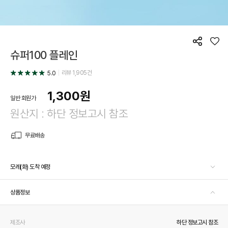
공
좋
슈퍼100 플레인
유
아
요
리뷰
1,905
건
5.0
1,300
원
일반 회원가
원산지 : 하단 정보고시 참조
무료배송
모레(화) 도착 예정
상품정보
제조사
하단 정보고시 참조