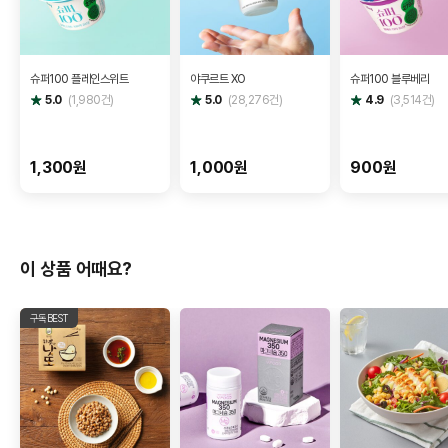
슈퍼100 플레인스위트
야쿠르트 XO
슈퍼100 블루베리
별
별
별
5.0
(
1,980
건)
5.0
(
28,276
건)
4.9
(
3,514
건)
점
점
점
1,300원
1,000원
900원
이 상품 어때요?
구독BEST