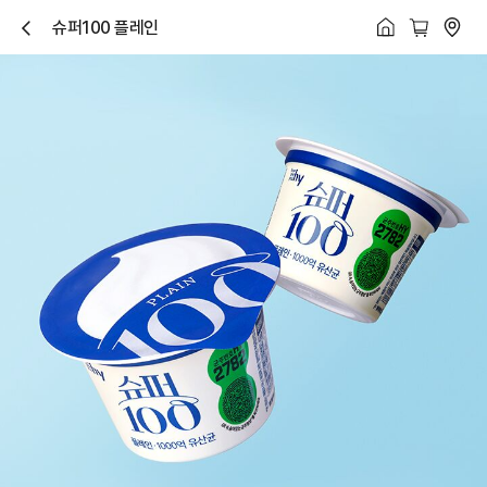
슈퍼100 플레인
닫
기