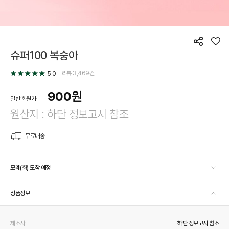
공
좋
슈퍼100 복숭아
유
아
요
리뷰
3,469
건
5.0
900
원
일반 회원가
원산지 : 하단 정보고시 참조
무료배송
모레(화) 도착 예정
상품정보
제조사
하단 정보고시 참조