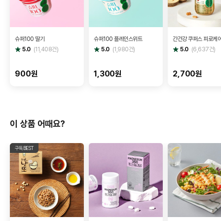
슈퍼100 딸기
슈퍼100 플레인스위트
간건강 쿠퍼스 피로케
별
별
별
5.0
(
11,408
건)
5.0
(
1,980
건)
5.0
(
6,637
건)
점
점
점
900원
1,300원
2,700원
이 상품 어때요?
구독BEST