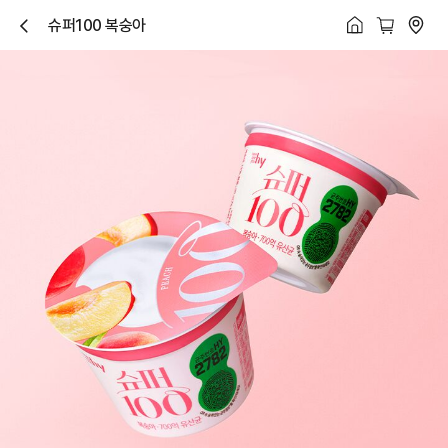
슈퍼100 복숭아
닫
기