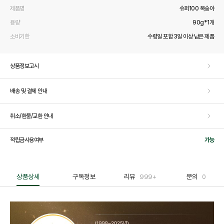
제품명
슈퍼100 복숭아
용량
90g*1개
소비기한
수령일 포함 3일 이상 남은 제품
상품정보고시
배송 및 결제 안내
취소/환불/교환 안내
적립금사용여부
가능
상품상세
구독정보
리뷰
999+
문의
0