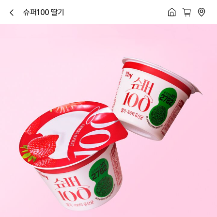
슈퍼100 딸기
닫
기