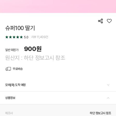
공
좋
슈퍼100 딸기
유
아
요
리뷰
11,409
건
5.0
900
원
일반 회원가
원산지 : 하단 정보고시 참조
무료배송
모레(화) 도착 예정
상품정보
제조사
하단 정보고시 참조