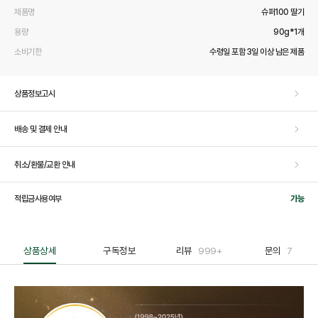
제품명
슈퍼100 딸기
용량
90g*1개
소비기한
수령일 포함 3일 이상 남은 제품
상품정보고시
배송 및 결제 안내
취소/환불/교환 안내
적립금사용여부
가능
상품상세
구독정보
리뷰
999+
문의
7