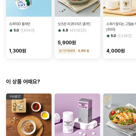
슈퍼100 플레인
잇츠온 리코타치즈 샐러드
소화가 잘되는 고칼슘 
(930)
별
별
5.0
(
1,904
건)
4.9
(
43,022
건)
점
점
별
5.0
(
2,226
건)
점
5,900원
1,300원
4,000원
정기구독혜택
5,310 원
이 상품 어때요?
구독BEST