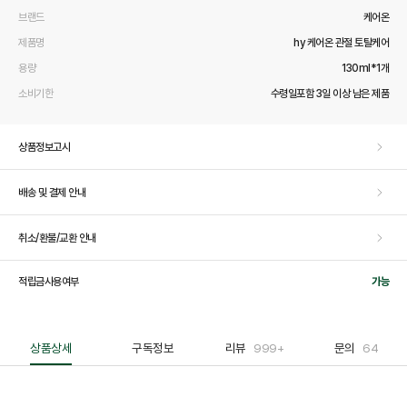
브랜드
케어온
제품명
hy 케어온 관절 토탈케어
용량
130ml*1개
소비기한
수령일포함 3일 이상 남은 제품
상품정보고시
배송 및 결제 안내
취소/환불/교환 안내
적립금사용여부
가능
상품상세
구독정보
리뷰
999+
문의
64