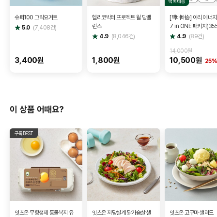
택배배송
슈퍼100 그릭요거트
헬리코박터 프로젝트 윌 당밸
[택배배송] 아리 에너
런스
7 in ONE 패키지(355
별
5.0
(
7,408
건)
점
7캔) + 아리 키링(랜덤)
별
별
4.9
(
8,046
건)
4.9
(
89
건)
점
점
누들 2개 + 브로셔
14,000원
3,400원
1,800원
10,500원
25
이 상품 어때요?
구독BEST
잇츠온 무항생제 동물복지 유
잇츠온 저당설계 닭가슴살 샐
잇츠온 고구마 샐러드