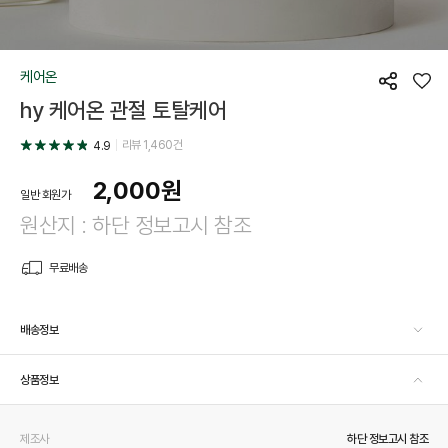
케어온
공
좋
hy 케어온 관절 토탈케어
유
아
요
리뷰
1,460
건
4.9
2,000
원
일반 회원가
원산지 : 하단 정보고시 참조
무료배송
배송정보
상품정보
제조사
하단 정보고시 참조