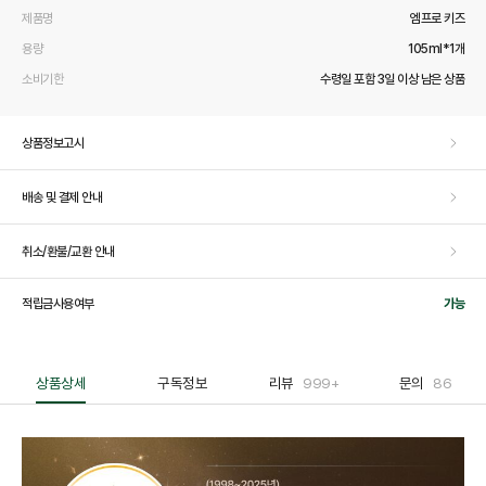
제품명
엠프로 키즈
용량
105ml*1개
소비기한
수령일 포함 3일 이상 남은 상품
상품정보고시
배송 및 결제 안내
취소/환불/교환 안내
적립금사용여부
가능
상품상세
구독정보
리뷰
999+
문의
86