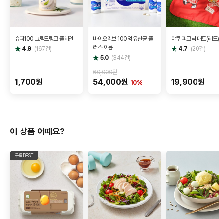
슈퍼100 그릭드링크 플레인
바이오리브 100억 유산균 플
야쿠 피크닉 매트(레드)
러스 이뮨
별
별
4.9
(
167
건)
4.7
(
20
건)
점
점
별
5.0
(
344
건)
점
60,000원
1,700원
54,000원
19,900원
10%
이 상품 어때요?
구독BEST