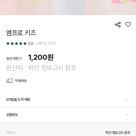
공
좋
엠프로 키즈
유
아
요
리뷰
10,721
건
5.0
1,200
원
일반 회원가
원산지 : 하단 정보고시 참조
무료배송
모레(월) 도착 예정
상품정보
제조사
하단 정보고시 참조