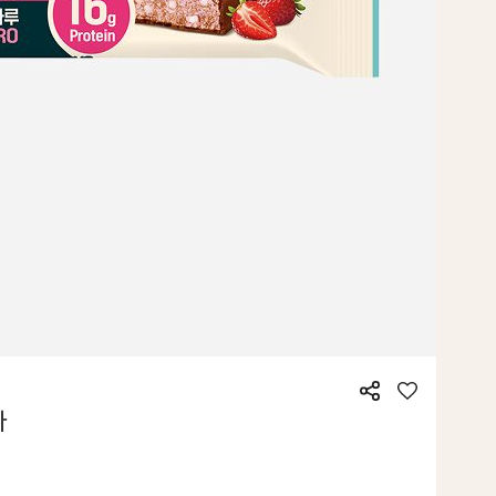
공
좋
바
유
아
요