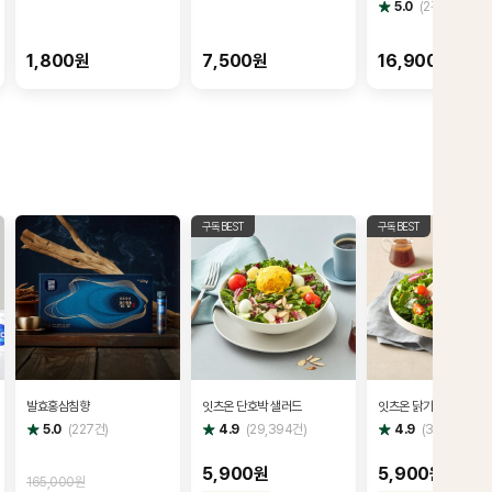
별
5.0
(
2
건)
점
1,800원
7,500원
16,900원
구독BEST
구독BEST
발효홍삼침향
잇츠온 단호박 샐러드
잇츠온 닭가슴살 샐러드
별
별
별
5.0
(
227
건)
4.9
(
29,394
건)
4.9
(
36,985
건)
점
점
점
5,900원
5,900원
165,000원