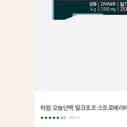
하림 오늘단백 밀크초코 스트로베리
리뷰
9
건
5.0