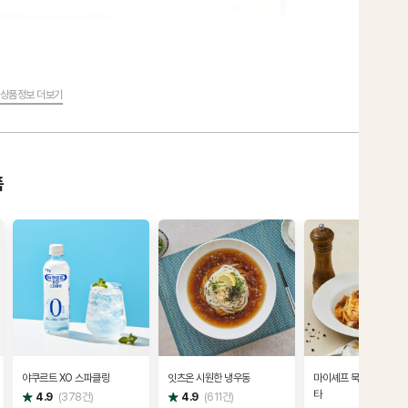
상품정보 더보기
품
야쿠르트 XO 스파클링
잇츠온 시원한 냉우동
마이셰프 묵은지 들기름
타
별
별
4.9
(
378
건)
4.9
(
611
건)
점
점