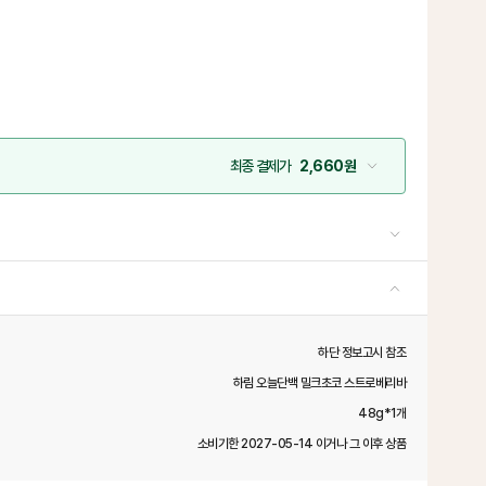
최종 결제가
2,660원
하단 정보고시 참조
하림 오늘단백 밀크초코 스트로베리바
48g*1개
소비기한 2027-05-14 이거나 그 이후 상품