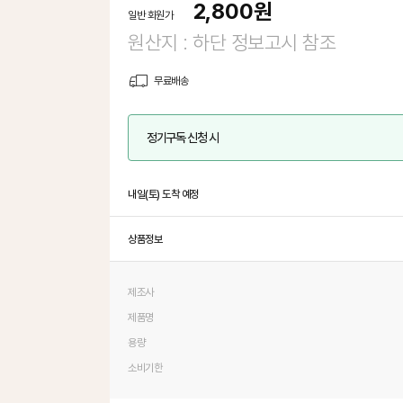
2,800
원
일반 회원가
원산지 : 하단 정보고시 참조
무료배송
정기구독 신청 시
내일(토) 도착 예정
상품정보
제조사
제품명
용량
소비기한