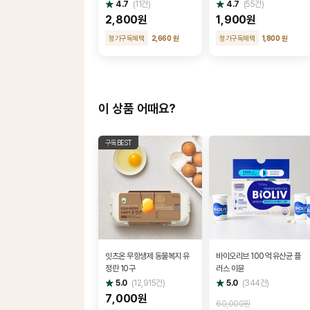
별
별
4.7
(
11
건)
4.7
(
55
건)
점
점
2,800원
1,900원
정기구독혜택
2,660 원
정기구독혜택
1,800 원
이 상품 어때요?
구독BEST
잇츠온 무항생제 동물복지 유
바이오리브 100억 유산균 플
정란 10구
러스 이뮨
별
별
5.0
(
12,915
건)
5.0
(
344
건)
점
점
7,000원
60,000원