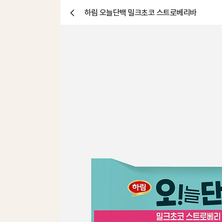
하림 오늘단백 밀크초코 스트로베리바
닫
기