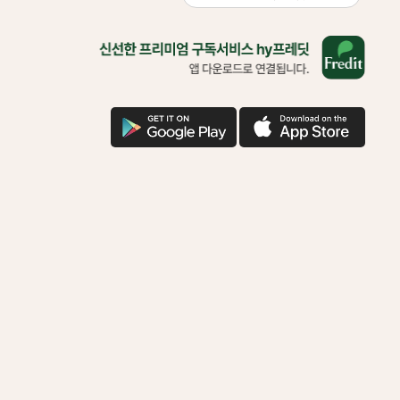
올
바
른
삶
을
구
애
위
글
플
한
다
다
착
운
운
한
기
부
함
께
하
시
겠
어
요?
다
운
로
드
로