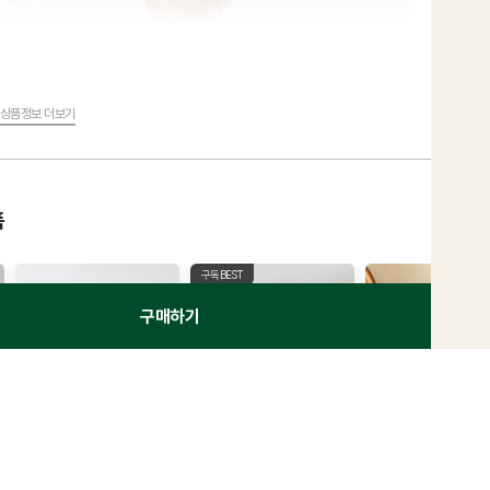
상품정보 더보기
품
구독BEST
구매하기
맑은물에 국산 흑임자 콩물
잇츠온 무항생제 동물복지 유
베지밀 뼈에 좋은 칼슘 
500ml
정란 15구
은콩 검은깨 검은쌀 16