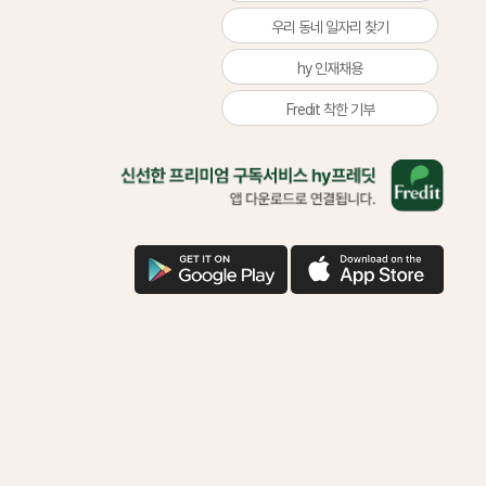
우리 동네 일자리 찾기
hy 인재채용
Fredit 착한 기부
올
바
른
삶
을
구
애
위
글
플
한
다
다
착
운
운
한
기
부
함
께
하
시
겠
어