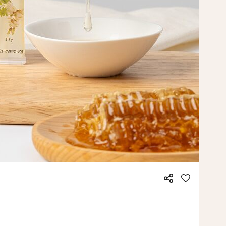
공
좋
유
아
요