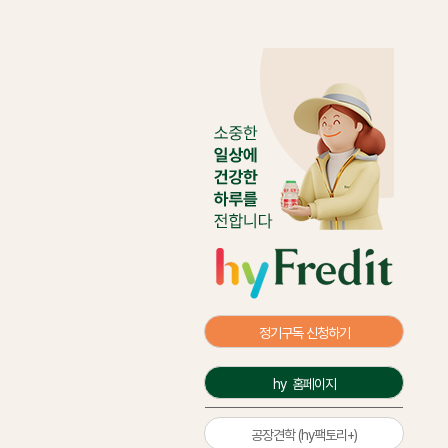
정기구독 신청하기
hy  홈페이지
공장견학 (hy팩토리+)