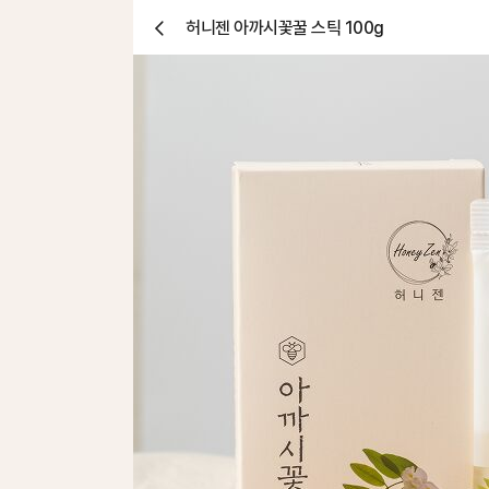
허니젠 아까시꽃꿀 스틱 100g
닫
기