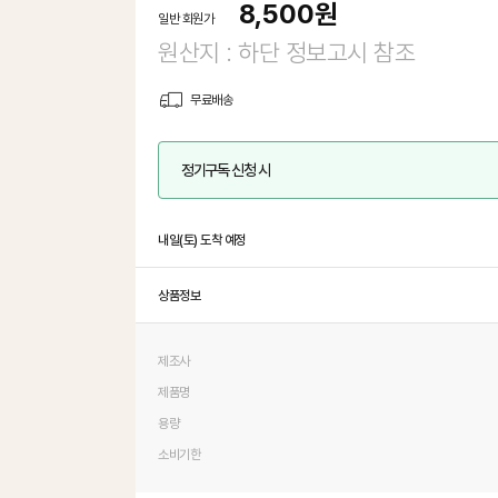
8,500
원
일반 회원가
원산지 : 하단 정보고시 참조
무료배송
정기구독 신청 시
내일(토) 도착 예정
상품정보
제조사
제품명
용량
소비기한