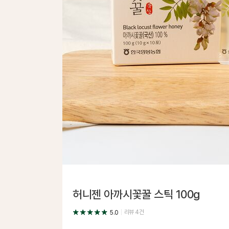
허니젠 아까시꽃꿀 스틱 100g
리뷰
4
건
5.0