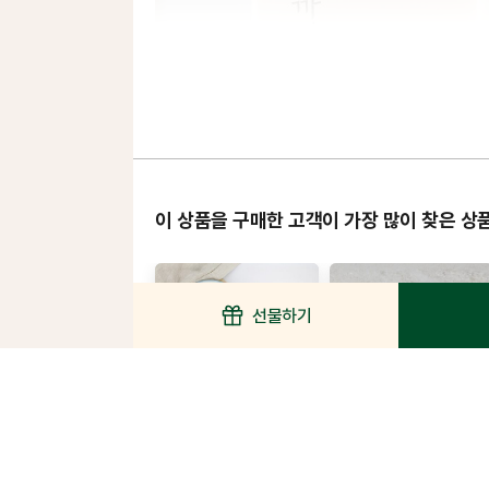
이 상품을 구매한 고객이 가장 많이 찾은 상
선물하기
이장님과자점 인절미 스넥
국산콩 100% 하루두부 2컵
30g
별
4.9
(
248
건)
점