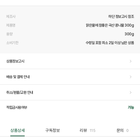
제조사
하단 정보고시 참조
제품명
맑은물에 참좋은 국산 콩나물 300g
용량
300g
소비기한
수령일 포함 최소 2일 이상 남은 상품
상품정보고시
배송 및 결제 안내
취소/환불/교환 안내
적립금사용여부
가능
상품상세
구독정보
리뷰
115
문의
0