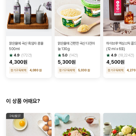
맑은물에 국산 흑임자 콩물
맑은물에 간편한 국산 다진마
하이브루 액상스틱 콜
500ml
늘 130g
(12 ml x 6포)
별
별
별
4.9
(
172
건)
5.0
(
14
건)
4.9
(
18,224
건)
점
점
점
4,300원
5,300원
4,500원
정기구독혜택
4,080 원
정기구독혜택
5,030 원
정기구독혜택
4,270
이 상품 어때요?
구독BEST