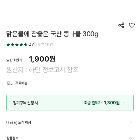
공
좋
맑은물에 참좋은 국산 콩나물 300g
유
아
요
리뷰
115
건
4.8
1,900
원
일반 회원가
원산지 : 하단 정보고시 참조
무료배송
정기구독 신청 시
최종 결제가
1,800원
내일(월) 도착 예정
상품정보