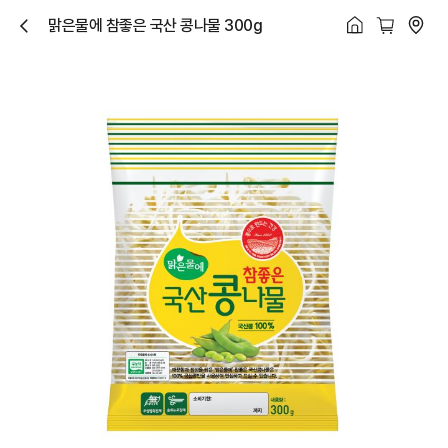
맑은물에 참좋은 국산 콩나물 300g
닫
기