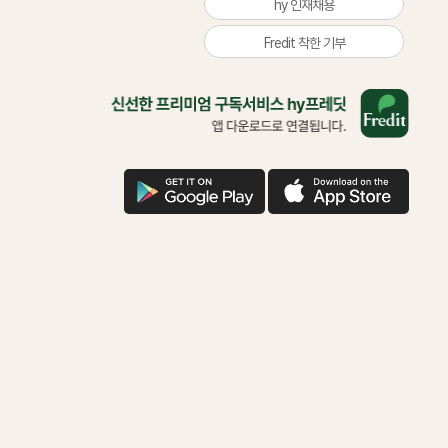
hy 인재채용
Fredit 착한 기부
올
바
른
삶
을
구
애
위
글
플
한
다
다
착
운
운
한
기
부
함
께
하
시
겠
어
요?
다
운