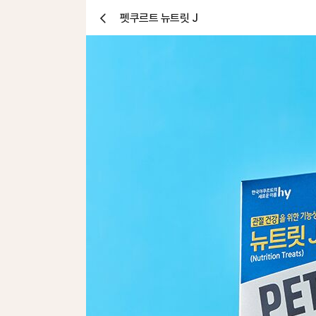
펫쿠르트 뉴트릿 J
닫
기