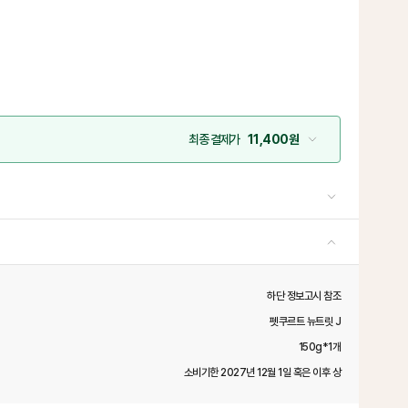
최종 결제가
11,400원
하단 정보고시 참조
펫쿠르트 뉴트릿 J
150g*1개
소비기한 2027년 12월 1일 혹은 이후 상