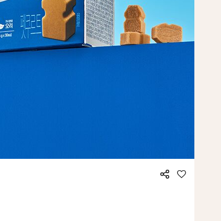
공
좋
유
아
요