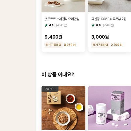
펫쿠르트 수제간식 오리안심
국산콩 100% 하루두부 2컵
별
별
4.9
(
426
건)
4.9
(
248
건)
점
점
9,400원
3,000원
정기구독혜택
8,930 원
정기구독혜택
2,700 원
이 상품 어때요?
구독BEST