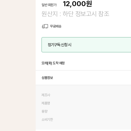
12,000
원
일반 회원가
원산지 : 하단 정보고시 참조
무료배송
정기구독 신청 시
모레(화) 도착 예정
상품정보
제조사
제품명
용량
소비기한