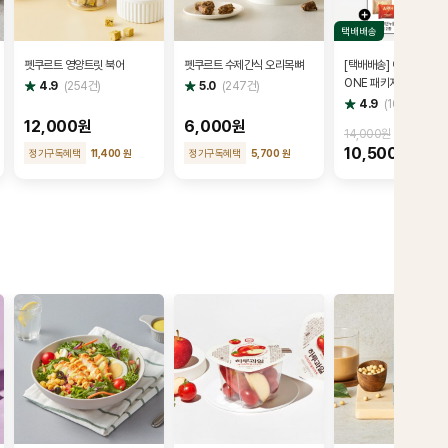
택배배송
펫쿠르트 영양트릿 북어
펫쿠르트 수제간식 오리목뼈
[택배배송] 아리 듀얼소다 
ONE 패키지(355ml x 
별
별
4.9
(
254
건)
5.0
(
247
건)
점
점
+ 아리 키링(랜덤) + 
별
4.9
(
165
건)
점
2개 + 브로셔
12,000원
6,000원
14,000원
10,500원
정기구독혜택
11,400 원
정기구독혜택
5,700 원
25%