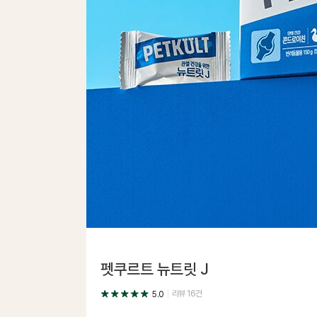
펫쿠르트 뉴트릿 J
리뷰
16
건
5.0