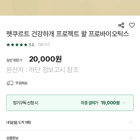
공
좋
펫쿠르트 건강하개 프로젝트 왈 프로바이오틱스
유
아
요
리뷰
9
건
5.0
20,000
원
일반 회원가
원산지 : 하단 정보고시 참조
무료배송
정기구독 신청 시
최종 결제가
19,000원
내일(월) 도착 예정
상품정보