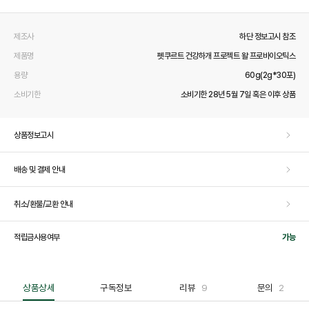
제조사
하단 정보고시 참조
제품명
펫쿠르트 건강하개 프로젝트 왈 프로바이오틱스
용량
60g(2g*30포)
소비기한
소비기한 28년 5월 7일 혹은 이후 상품
상품정보고시
배송 및 결제 안내
취소/환불/교환 안내
적립금사용여부
가능
상품상세
구독정보
리뷰
9
문의
2