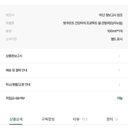
제조사
하단 정보고시 참조
제품명
펫쿠르트 건강하개 프로젝트 왈 관절피모(리뉴얼)
용량
100ml*1개
소비기한
별도 표시
상품정보고시
배송 및 결제 안내
취소/환불/교환 안내
적립금사용여부
가능
상품상세
구독정보
리뷰
113
문의
0