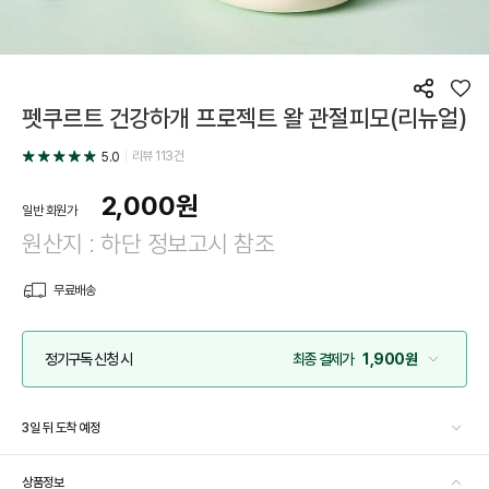
공
좋
펫쿠르트 건강하개 프로젝트 왈 관절피모(리뉴얼)
유
아
요
리뷰
113
건
5.0
2,000
원
일반 회원가
원산지 : 하단 정보고시 참조
무료배송
정기구독 신청 시
최종 결제가
1,900원
3일 뒤 도착 예정
상품정보