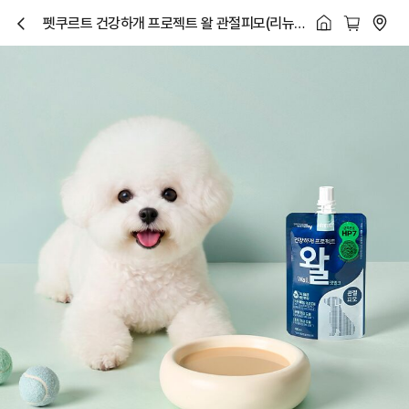
펫쿠르트 건강하개 프로젝트 왈 관절피모(리뉴
닫
얼)
기