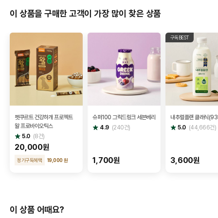
이 상품을 구매한 고객이 가장 많이 찾은 상품
구독BEST
펫쿠르트 건강하개 프로젝트
슈퍼100 그릭드링크 세븐베리
내추럴플랜 클래식(93
왈 프로바이오틱스
별
별
4.9
(
240
건)
5.0
(
44,666
건)
점
점
별
5.0
(
8
건)
점
20,000원
1,700원
3,600원
정기구독혜택
19,000 원
이 상품 어때요?