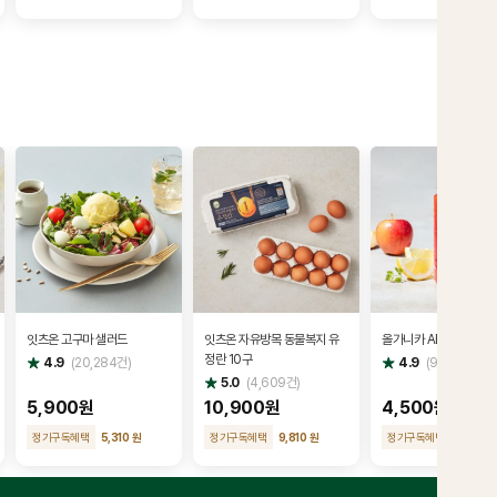
잇츠온 고구마 샐러드
잇츠온 자유방목 동물복지 유
올가니카 ABC (190㎖
정란 10구
별
별
4.9
(
20,284
건)
4.9
(
9,423
건)
점
점
별
5.0
(
4,609
건)
점
5,900원
10,900원
4,500원
정기구독혜택
5,310 원
정기구독혜택
9,810 원
정기구독혜택
4,050 