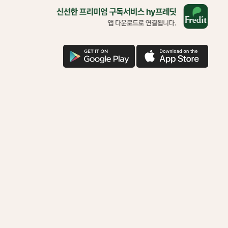
올
바
른
삶
을
구
애
위
글
플
한
다
다
착
운
운
한
기
부
함
께
하
시
겠
어
요?
다
운
로
드
로
연
결