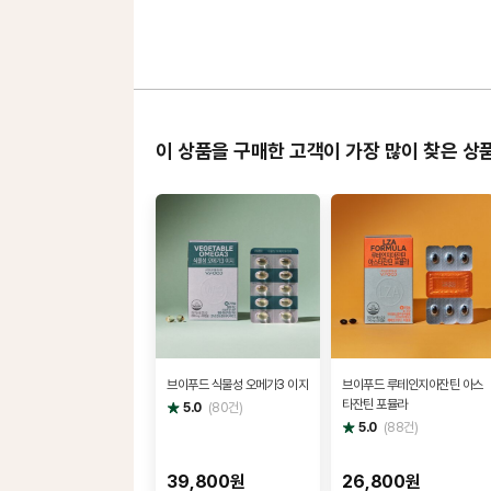
이 상품을 구매한 고객이 가장 많이 찾은 상
브이푸드 식물성 오메가3 이지
브이푸드 루테인지아잔틴 아스
타잔틴 포뮬라
별
5.0
(
80
건)
점
별
5.0
(
88
건)
점
39,800원
26,800원