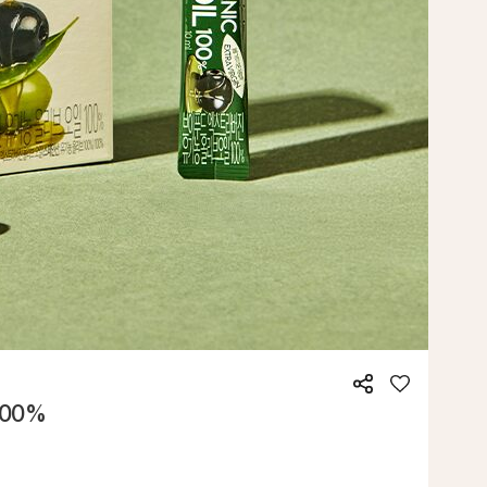
공
좋
00%
유
아
요