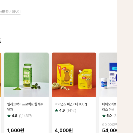
상품정보 더보기
품
헬리코박터 프로젝트 윌 제주
바이넛츠 피넛버터 100g
바이오리브 100억 유산
말차
러스 이뮨
별
4.9
(
141
건)
점
별
별
4.8
(
1,143
건)
5.0
(
344
건)
점
점
60,000원
1,600원
4,000원
54,000원
10%