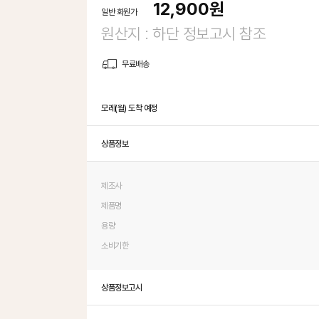
12,900
원
일반 회원가
원산지 : 하단 정보고시 참조
무료배송
모레(월) 도착 예정
상품정보
제조사
제품명
용량
소비기한
상품정보고시