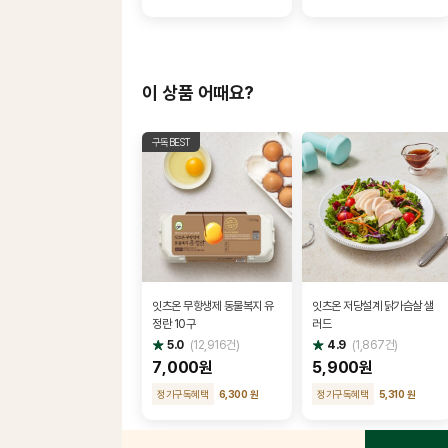
이 상품 어때요?
구독BEST
잇츠온 무항생제 동물복지 유
잇츠온 저당설계 닭가슴살 샐
정란 10구
러드
별
별
5.0
(
12,916
건)
4.9
(
1,867
건)
점
점
7,000원
5,900원
정기구독혜택
6,300 원
정기구독혜택
5,310 원