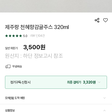
공
좋
제주랑 천혜향감귤주스 320ml
유
아
요
리뷰
1,104
건
5.0
3,500
원
일반 회원가
원산지 : 하단 정보고시 참조
무료배송
정기구독 신청 시
최종 결제가
3,320원
모레(월) 도착 예정
상품정보