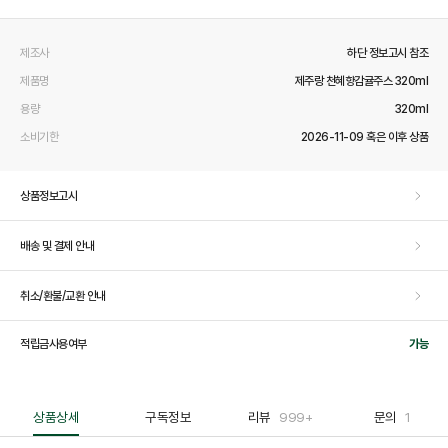
제조사
하단 정보고시 참조
제품명
제주랑 천혜향감귤주스 320ml
용량
320ml
소비기한
2026-11-09 혹은 이후 상품
상품정보고시
배송 및 결제 안내
취소/환불/교환 안내
적립금사용여부
가능
상품상세
구독정보
리뷰
999+
문의
1