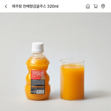
제주랑 천혜향감귤주스 320ml
닫
기