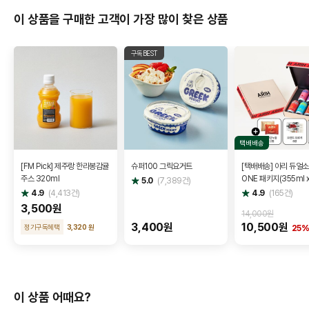
이 상품을 구매한 고객이 가장 많이 찾은 상품
구독BEST
택배배송
[FM Pick] 제주랑 한라봉감귤
슈퍼100 그릭요거트
[택배배송] 아리 듀얼소다
주스 320ml
ONE 패키지(355ml x
별
5.0
(
7,389
건)
점
+ 아리 키링(랜덤) + 
별
별
4.9
(
4,413
건)
4.9
(
165
건)
점
점
2개 + 브로셔
3,500원
14,000원
3,400원
10,500원
정기구독혜택
3,320 원
25
이 상품 어때요?