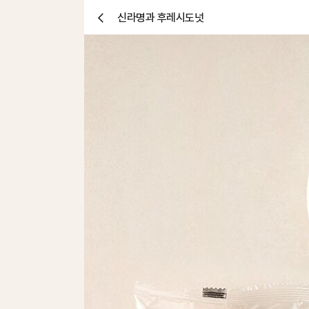
신라명과 후레시도넛
닫
기