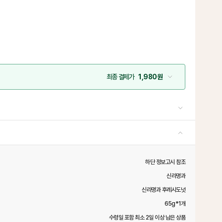
최종 결제가
1,980원
하단 정보고시 참조
신라명과
신라명과 후레시도넛
65g*1개
수령일 포함 최소 2일 이상 남은 상품