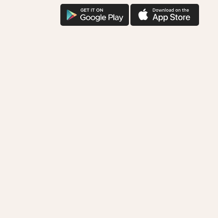
을
구
애
위
글
플
한
다
다
착
운
운
한
기
부
함
께
하
시
겠
어
요?
다
운
로
드
로
연
결
됩
니
다.