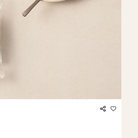
공
좋
유
아
요