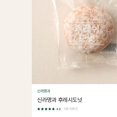
신라명과
신라명과 후레시도넛
리뷰
366
건
4.9