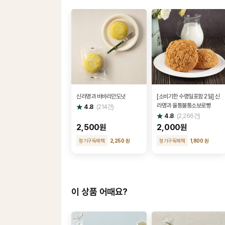
신라명과 바바리안도넛
[소비기한 수령일포함 2일] 신
라명과 울퉁불퉁소보로빵
별
4.8
(
214
건)
점
별
4.8
(
2,266
건)
점
2,500원
2,000원
정기구독혜택
2,250 원
정기구독혜택
1,800 원
이 상품 어때요?