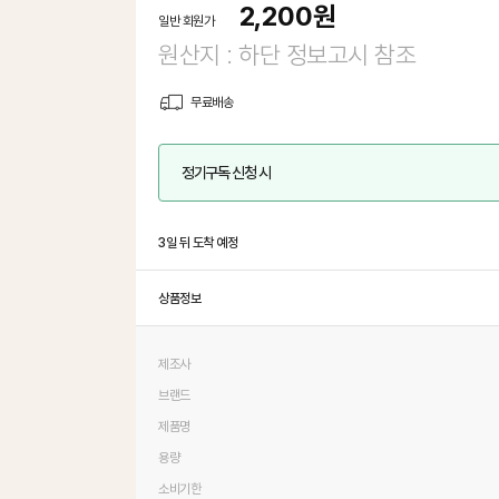
2,200
원
일반 회원가
원산지 : 하단 정보고시 참조
무료배송
정기구독 신청 시
3일 뒤 도착 예정
상품정보
제조사
브랜드
제품명
용량
소비기한