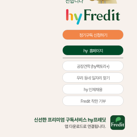
정기구독 신청하기
hy  홈페이지
공장견학 (hy팩토리+)
우리 동네 일자리 찾기
hy 인재채용
Fredit 착한 기부
올
바
른
삶