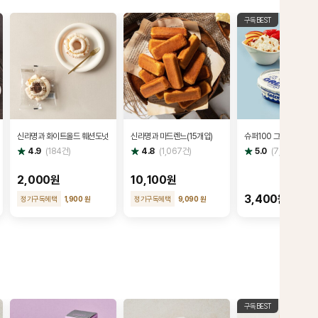
구독BEST
신라명과 화이트올드 훼션도넛
신라명과 마드렌느(15개입)
슈퍼100 그릭요거트
별
별
별
4.9
(
184
건)
4.8
(
1,067
건)
5.0
(
7,414
건)
점
점
점
2,000원
10,100원
3,400원
정기구독혜택
1,900 원
정기구독혜택
9,090 원
구독BEST