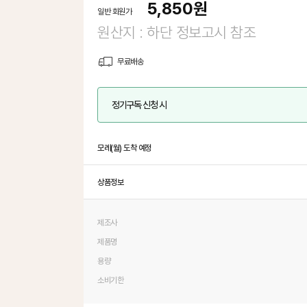
5,850
원
일반 회원가
원산지 : 하단 정보고시 참조
무료배송
정기구독 신청 시
모레(월) 도착 예정
상품정보
제조사
제품명
용량
소비기한