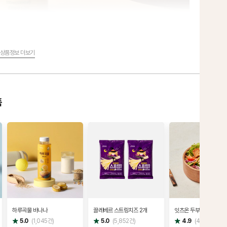
상품정보 더보기
품
하루곡물 바나나
끌레베르 스트링치즈 2개
잇츠온 두부버섯 베지 
별
별
별
5.0
(
1,045
건)
5.0
(
5,852
건)
4.9
(
446
건)
점
점
점