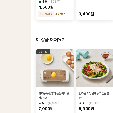
별
4.9
(
18,224
건)
점
4,500원
3,400원
정기구독혜택
4,270 원
이 상품 어때요?
구독BEST
잇츠온 무항생제 동물복지 유
잇츠온 저당설계 닭가슴살 샐
정란 10구
러드
별
별
5.0
(
12,919
건)
4.9
(
1,868
건)
점
점
7,000원
5,900원