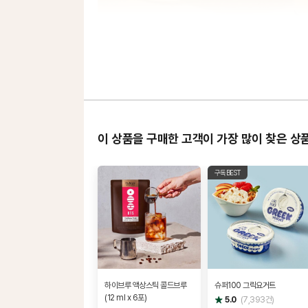
이 상품을 구매한 고객이 가장 많이 찾은 상
구독BEST
하이브루 액상스틱 콜드브루
슈퍼100 그릭요거트
(12 ml x 6포)
별
5.0
(
7,393
건)
점