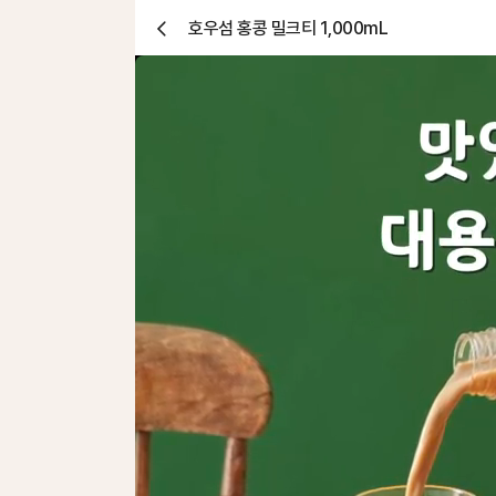
호우섬 홍콩 밀크티 1,000mL
닫
기