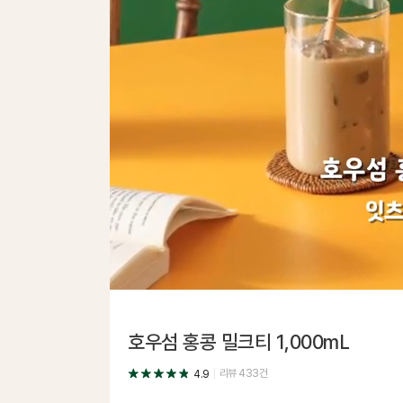
호우섬 홍콩 밀크티 1,000mL
리뷰
433
건
4.9