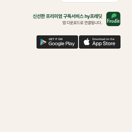
올
바
른
삶
을
구
애
위
글
플
한
다
다
착
운
운
한
기
부
함
께
하
시
겠
어
요?
다
운
로
드
로