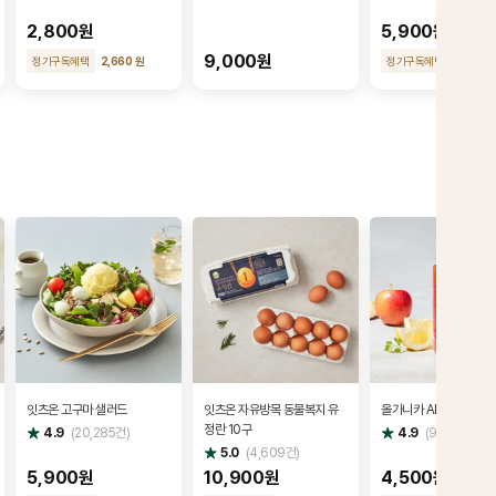
2,800원
5,900원
9,000원
정기구독혜택
2,660 원
정기구독혜택
5,310 원
잇츠온 고구마 샐러드
잇츠온 자유방목 동물복지 유
올가니카 ABC (190㎖
정란 10구
별
별
4.9
(
20,285
건)
4.9
(
9,423
건)
점
점
별
5.0
(
4,609
건)
점
5,900원
10,900원
4,500원