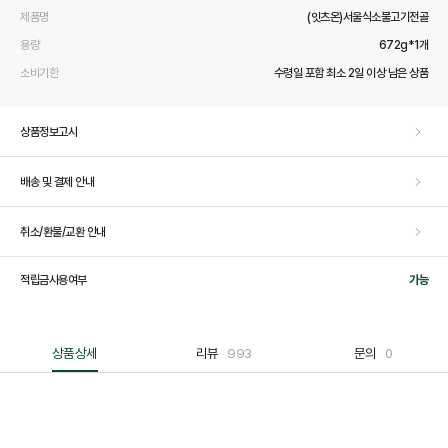
제품명
(잇츠온)서울식소불고기전골
용량
672g*1개
소비기한
수령일 포함 최소 2일 이상 남은 상품
상품정보고시
배송 및 결제 안내
취소/환불/교환 안내
적립금사용여부
가능
상품상세
리뷰
993
문의
0