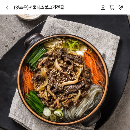
(잇츠온)서울식소불고기전골
닫
기