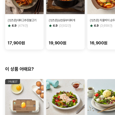
(잇츠온)대파고추장불고기
(잇츠온)논현동부대찌개
(잇츠온) 차돌박이 순
별
별
별
4.9
(
474
건)
4.9
(
3,502
건)
4.9
(
3,659
건)
점
점
점
17,900원
19,900원
16,900원
이 상품 어때요?
구독BEST