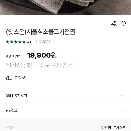
공
좋
(잇츠온)서울식소불고기전골
유
아
요
리뷰
993
건
4.8
19,900
원
일반 회원가
원산지 : 하단 정보고시 참조
무료배송
3일 뒤 도착 예정
상품정보
제조사
하단 정보고시 참조