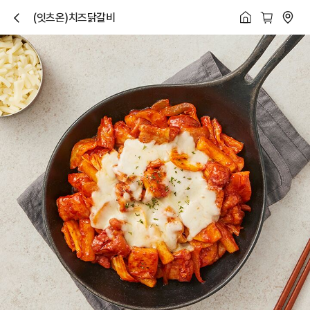
(잇츠온)치즈닭갈비
닫
기