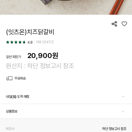
공
좋
(잇츠온)치즈닭갈비
유
아
요
리뷰
1,547
건
4.8
20,900
원
일반 회원가
원산지 : 하단 정보고시 참조
무료배송
내일(월) 도착 예정
상품정보
제조사
하단 정보고시 참조