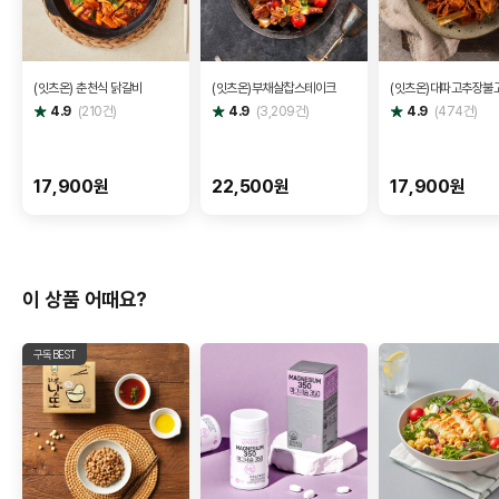
(잇츠온) 춘천식 닭갈비
(잇츠온)부채살찹스테이크
(잇츠온)대파고추장불
별
별
별
4.9
(
210
건)
4.9
(
3,209
건)
4.9
(
474
건)
점
점
점
17,900원
22,500원
17,900원
이 상품 어때요?
구독BEST