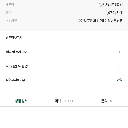
제품명
(잇츠온)치즈닭갈비
용량
1,070g*1개
소비기한
수령일 포함 최소 2일 이상 남은 상품
상품정보고시
배송 및 결제 안내
취소/환불/교환 안내
적립금사용여부
가능
상품상세
리뷰
999+
문의
0