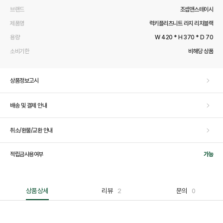
브랜드
조셉앤스테이시
제품명
럭키플리츠니트 라지 리치블랙
용량
W 420 * H 370 * D 70
소비기한
비해당 상품
상품정보고시
배송 및 결제 안내
취소/환불/교환 안내
적립금사용여부
가능
상품상세
리뷰
2
문의
0