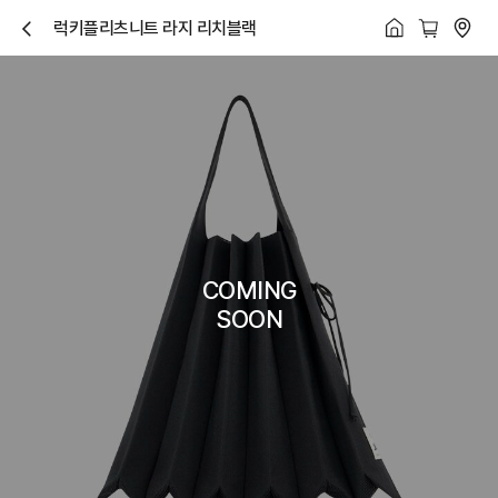
럭키플리츠니트 라지 리치블랙
닫
기
COMING
SOON