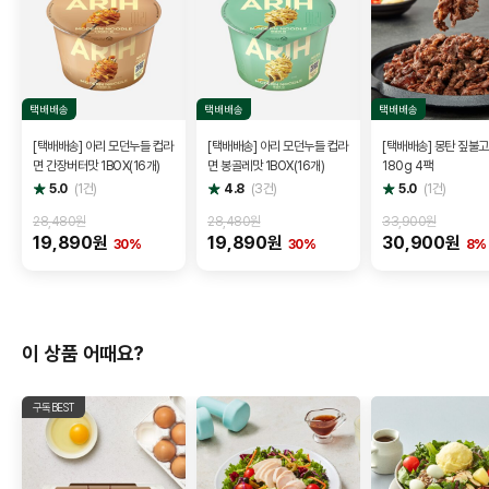
택배배송
택배배송
택배배송
[택배배송] 아리 모던누들 컵라
[택배배송] 아리 모던누들 컵라
[택배배송] 몽탄 짚불
면 간장버터맛 1BOX(16개)
면 봉골레맛 1BOX(16개)
180g 4팩
별
별
별
5.0
(
1
건)
4.8
(
3
건)
5.0
(
1
건)
점
점
점
28,480원
28,480원
33,900원
19,890원
19,890원
30,900원
30%
30%
8%
이 상품 어때요?
구독BEST