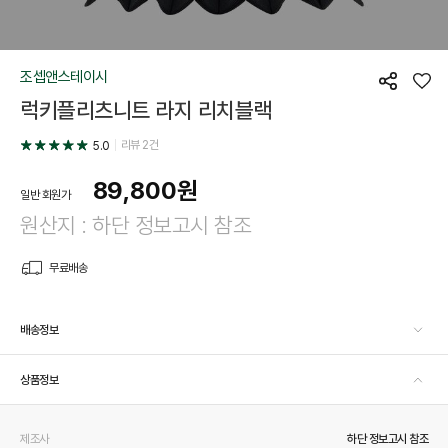
조셉앤스테이시
공
좋
럭키플리츠니트 라지 리치블랙
유
아
요
리뷰
2
건
5.0
89,800
원
일반 회원가
원산지 : 하단 정보고시 참조
무료배송
배송정보
상품정보
제조사
하단 정보고시 참조