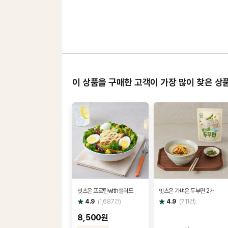
이 상품을 구매한 고객이 가장 많이 찾은 상
잇츠온 프로틴with샐러드
잇츠온 가벼운 두부면 2개
별
별
4.9
(
1,687
건)
4.9
(
711
건)
점
점
8,500원