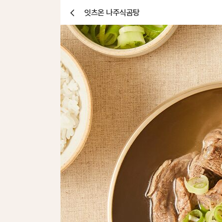
잇츠온 나주식곰탕
닫
기