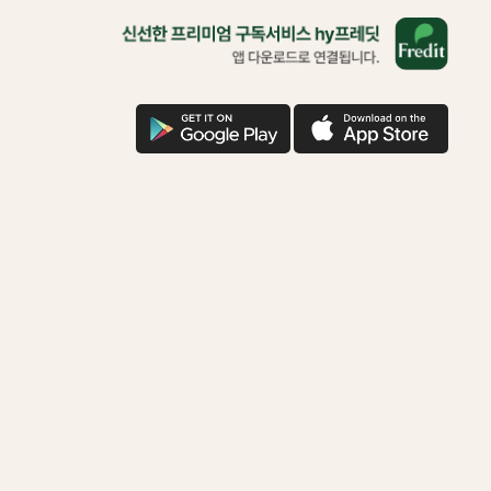
올
바
른
삶
을
구
애
위
글
플
한
다
다
착
운
운
한
기
부
함
께
하
시
겠
어
요?
다
운
로
드
로
연