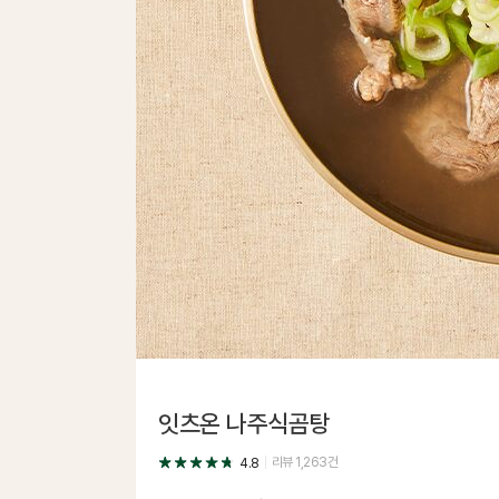
잇츠온 나주식곰탕
리뷰
1,263
건
4.8