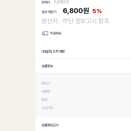
7,200
원
판매가
6,800
원
5%
일반 회원가
원산지 : 하단 정보고시 참조
무료배송
내일(토) 도착 예정
상품정보
제조사
제품명
용량
소비기한
상품정보고시