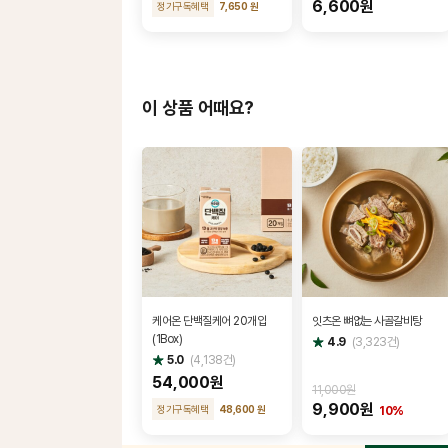
6,600원
정기구독혜택
7,650 원
이 상품 어때요?
케어온 단백질케어 20개입
잇츠온 뼈없는 사골갈비탕
(1Box)
별
4.9
(
3,323
건)
점
별
5.0
(
4,138
건)
점
54,000원
11,000원
9,900원
정기구독혜택
48,600 원
10%