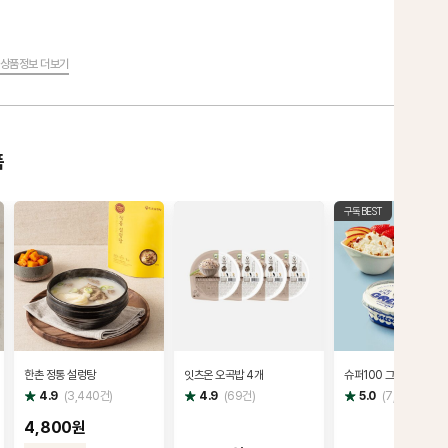
상품정보 더보기
품
구독BEST
한촌 정통 설렁탕
잇츠온 오곡밥 4개
슈퍼100 그릭요거트
별
별
별
4.9
(
3,440
건)
4.9
(
69
건)
5.0
(
7,358
건)
점
점
점
4,800원