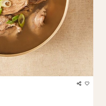
공
좋
유
아
요