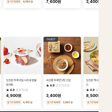
7,600원
3,400원
정기구독혜택
4,560 원
구독BEST
잇츠온 하루과일 사과 & 방울
국산콩 하루만낫또 2입
잇츠온 멕시칸 치킨 타코
토마토
드
별
4.9
(
23,722
건)
점
별
별
4.9
(
5,870
건)
4.9
(
220
건)
점
점
4,900원
3,400원
8,500원
정기구독혜택
4,410 원
정기구독혜택
3,060 원
정기구독혜택
7,650 