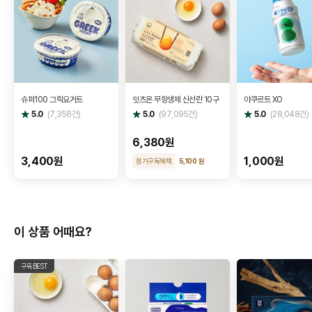
슈퍼100 그릭요거트
잇츠온 무항생제 신선란 10구
야쿠르트 XO
별
별
별
5.0
(
7,358
건)
5.0
(
97,095
건)
5.0
(
28,048
건)
점
점
점
6,380원
3,400원
1,000원
정기구독혜택
5,100 원
이 상품 어때요?
구독BEST