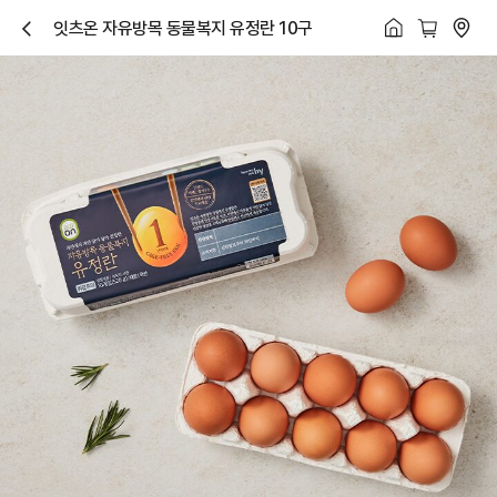
잇츠온 자유방목 동물복지 유정란 10구
닫
기