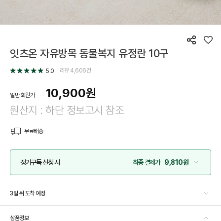
공
좋
잇츠온 자유방목 동물복지 유정란 10구
유
아
요
리뷰
4,606
건
5.0
10,900
원
일반 회원가
원산지 : 하단 정보고시 참조
무료배송
정기구독 신청 시
최종 결제가
9,810원
3일 뒤 도착 예정
상품정보