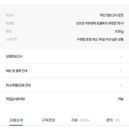
제조사
하단 정보고시 참조
제품명
잇츠온 자유방목 동물복지 유정란 10구
용량
520g
소비기한
수령일 포함 최소 14일 이상 남은 상품
상품정보고시
배송 및 결제 안내
취소/환불/교환 안내
적립금사용여부
가능
상품상세
구독정보
리뷰
999+
문의
25