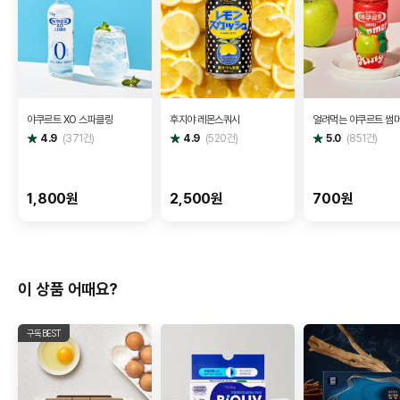
야쿠르트 XO 스파클링
후지야 레몬스쿼시
얼려먹는 야쿠르트 썸
별
별
별
4.9
(
371
건)
4.9
(
520
건)
5.0
(
851
건)
점
점
점
1,800원
2,500원
700원
이 상품 어때요?
구독BEST