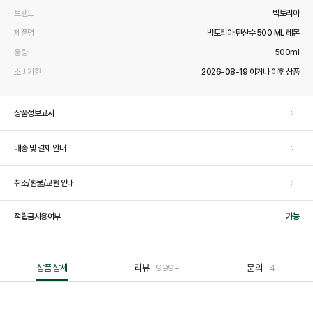
브랜드
빅토리아
제품명
빅토리아 탄산수 500 ML 레몬
용량
500ml
소비기한
2026-08-19 이거나 이후 상품
상품정보고시
배송 및 결제 안내
취소/환불/교환 안내
적립금사용여부
가능
상품상세
리뷰
999+
문의
4