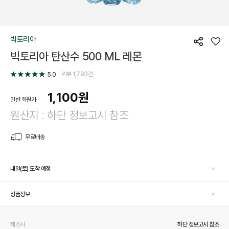
빅토리아
공
좋
빅토리아 탄산수 500 ML 레몬
유
아
요
리뷰
1,793
건
5.0
1,100
원
일반 회원가
원산지 : 하단 정보고시 참조
무료배송
내일(토) 도착 예정
상품정보
제조사
하단 정보고시 참조