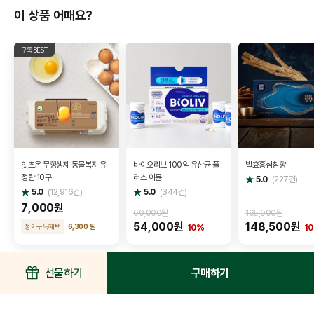
이 상품 어때요?
구독BEST
잇츠온 무항생제 동물복지 유
바이오리브 100억 유산균 플
발효홍삼침향
정란 10구
러스 이뮨
별
5.0
(
227
건)
점
별
별
5.0
(
12,916
건)
5.0
(
344
건)
점
점
7,000원
60,000원
165,000원
54,000원
148,500원
정기구독혜택
6,300 원
10%
1
선물하기
구매하기