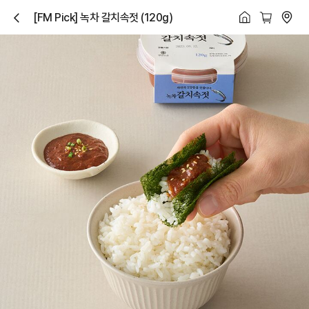
[FM Pick] 녹차 갈치속젓 (120g)
닫
기