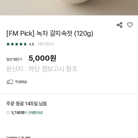
공
좋
[FM Pick] 녹차 갈치속젓 (120g)
유
아
요
리뷰
250
건
4.8
5,000
원
일반 회원가
원산지 : 하단 정보고시 참조
무료배송
주문 종료
145
일 남음
3,780명
이 구매했어요!