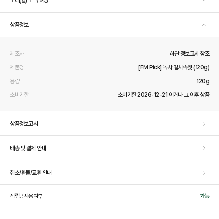
모레(월) 도착 예정
상품정보
제조사
하단 정보고시 참조
제품명
[FM Pick] 녹차 갈치속젓 (120g)
용량
120g
소비기한
소비기한 2026-12-21 이거나 그 이후 상품
상품정보고시
배송 및 결제 안내
취소/환불/교환 안내
적립금사용여부
가능