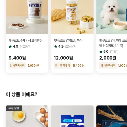
펫쿠르트 수제간식 오리안심
펫쿠르트 영양트릿 북어
펫쿠르트 건강하개 프
왈 관절피모(리뉴얼)
별
별
4.9
(
426
건)
4.9
(
254
건)
점
점
별
5.0
(
111
건)
점
9,400원
12,000원
2,000원
정기구독혜택
8,930 원
정기구독혜택
11,400 원
정기구독혜택
1,900 
이 상품 어때요?
구독BEST