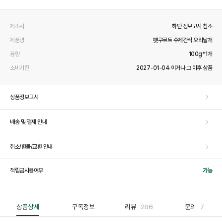
제조사
하단 정보고시 참조
제품명
펫쿠르트 수제간식 오리날개
용량
100g*1개
소비기한
2027-01-04 이거나 그 이후 상품
상품정보고시
배송 및 결제 안내
취소/환불/교환 안내
적립금사용여부
가능
상품상세
구독정보
리뷰
286
문의
7