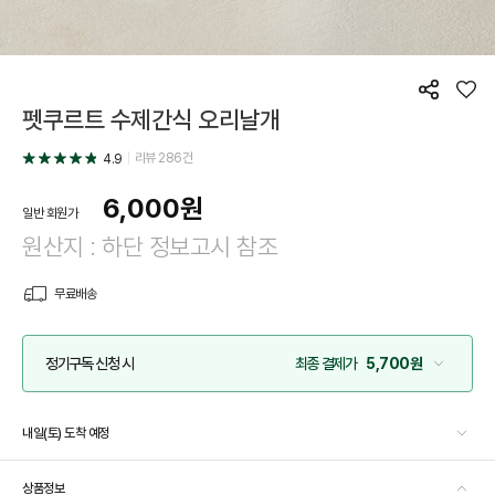
공
좋
펫쿠르트 수제간식 오리날개
유
아
요
리뷰
286
건
4.9
6,000
원
일반 회원가
원산지 : 하단 정보고시 참조
무료배송
정기구독 신청 시
최종 결제가
5,700원
내일(토) 도착 예정
상품정보