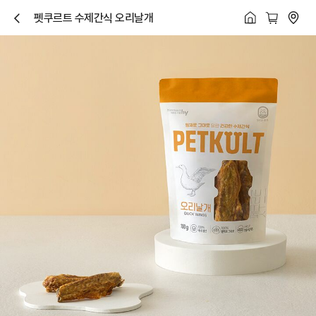
펫쿠르트 수제간식 오리날개
닫
기