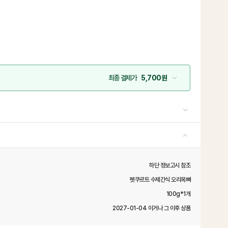
최종 결제가
5,700원
하단 정보고시 참조
펫쿠르트 수제간식 오리목뼈
100g*1개
2027-01-04 이거나 그 이후 상품