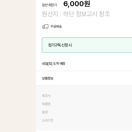
6,000
원
일반 회원가
원산지 : 하단 정보고시 참조
무료배송
정기구독 신청 시
내일(토) 도착 예정
상품정보
제조사
제품명
용량
소비기한