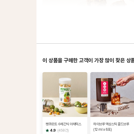
이 상품을 구매한 고객이 가장 많이 찾은 상
펫쿠르트 수제간식 야채믹스
하이브루 액상스틱 콜드브루
(12 ml x 6포)
별
4.9
(
458
건)
점