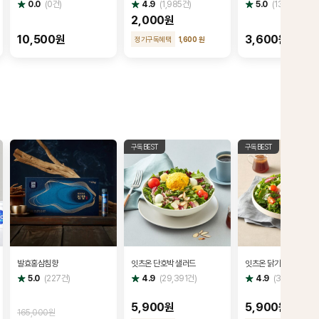
200g 3개
별
별
별
0.0
(
0
건)
4.9
(
1,985
건)
5.0
(
13,206
건)
점
점
점
2,000원
10,500원
3,600원
정기구독혜택
1,600 원
구독BEST
구독BEST
발효홍삼침향
잇츠온 단호박 샐러드
잇츠온 닭가슴살 샐러드
별
별
별
5.0
(
227
건)
4.9
(
29,391
건)
4.9
(
36,981
건)
점
점
점
5,900원
5,900원
165,000원