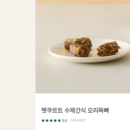
펫쿠르트 수제간식 오리목뼈
리뷰
248
건
5.0