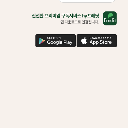
올
바
른
삶
을
구
애
위
글
플
한
다
다
착
운
운
한
기
부
함
께
하
시
겠
어
요?
다
운
로
드
로