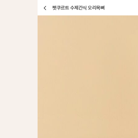
펫쿠르트 수제간식 오리목뼈
닫
기