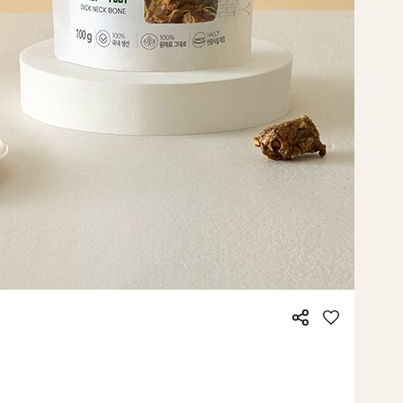
공
좋
유
아
요