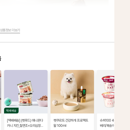
상품정보 더보기
품
택배배송
[택배배송] (펫푸드) 애니몬다
펫쿠르트 건강하개 프로젝트
슈퍼100 4종 세트(딸기
카니 치킨,칠면조+오리심장
왈 100ml
베리/복숭아/사과키위)