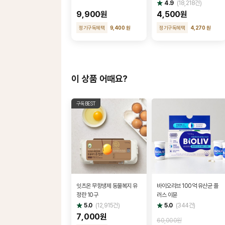
별
4.9
(
18,218
건)
점
9,900원
4,500원
정기구독혜택
9,400 원
정기구독혜택
4,270 원
이 상품 어때요?
구독BEST
잇츠온 무항생제 동물복지 유
바이오리브 100억 유산균 플
정란 10구
러스 이뮨
별
별
5.0
(
12,915
건)
5.0
(
344
건)
점
점
7,000원
60,000원