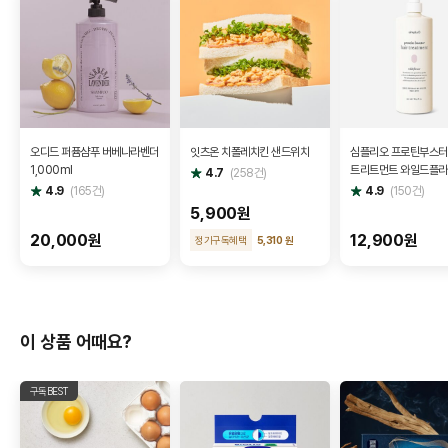
오디드 퍼퓸샴푸 버베나라벤더
잇츠온 치폴레치킨 샌드위치
심플리오 프로틴부스터
1,000ml
트리트먼트 와일드플
별
4.7
(
258
건)
점
500ml
별
별
4.9
(
165
건)
4.9
(
150
건)
점
점
5,900원
20,000원
12,900원
정기구독혜택
5,310 원
이 상품 어때요?
구독BEST