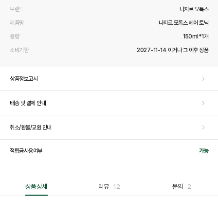
브랜드
나지르 모톡스
제품명
나지르 모톡스 헤어 토닉
용량
150ml*1개
소비기한
2027-11-14 이거나 그 이후 상품
상품정보고시
배송 및 결제 안내
취소/환불/교환 안내
적립금사용여부
가능
상품상세
리뷰
12
문의
2