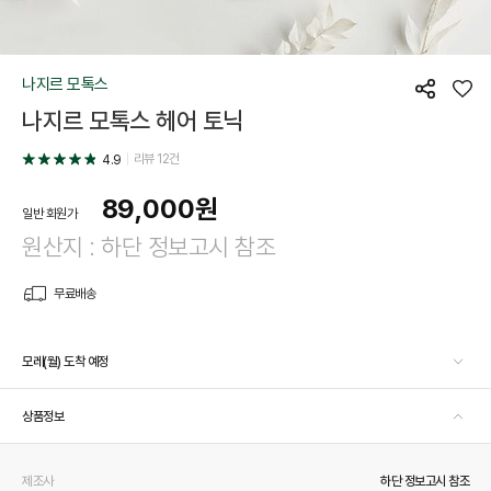
나지르 모톡스
공
좋
나지르 모톡스 헤어 토닉
유
아
요
리뷰
12
건
4.9
89,000
원
일반 회원가
원산지 : 하단 정보고시 참조
무료배송
모레(월) 도착 예정
상품정보
제조사
하단 정보고시 참조