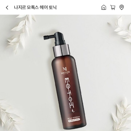
나지르 모톡스 헤어 토닉
닫
기