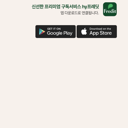
올
바
른
삶
을
구
애
위
글
플
한
다
다
착
운
운
한
기
부
함
께
하
시
겠
어
요?
다
운
로
드
로
연
결