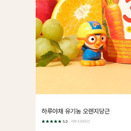
하루야채 유기농 오렌지당근
리뷰
4,963
건
5.0