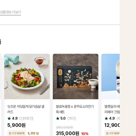
상품정보 더보기
품
잇츠온 저당설계 닭가슴살 샐
발효녹용정 x 광주요소리잔기
엘렌실라 에스카르고 오
러드
획세트
리페어 크림 50g
별
별
별
4.9
(
1,868
건)
5.0
(
16
건)
4.9
(
40
건)
점
점
점
5,900원
12,900원
350,000원
315,000원
정기구독혜택
5,310 원
정기구독혜택
12,250
10%