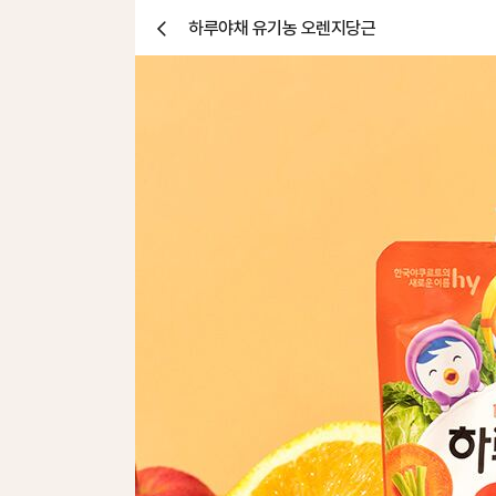
하루야채 유기농 오렌지당근
닫
기