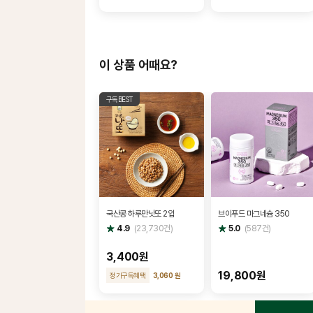
이 상품 어때요?
구독BEST
국산콩 하루만낫또 2입
브이푸드 마그네슘 350
별
별
4.9
(
23,730
건)
5.0
(
587
건)
점
점
3,400원
19,800원
정기구독혜택
3,060 원