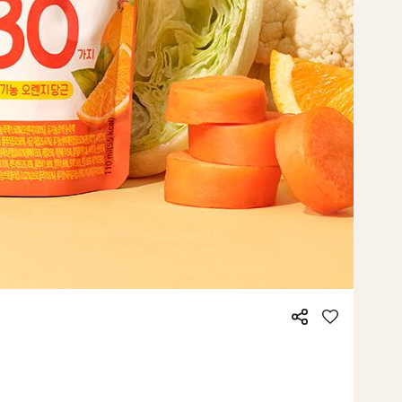
공
좋
유
아
요