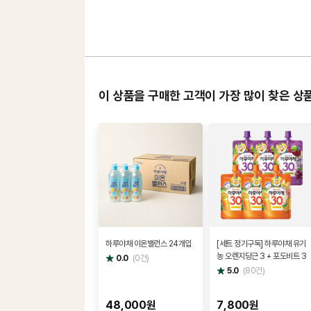
이 상품을 구매한 고객이 가장 많이 찾은 상
하루야채 이온밸런스 24개입
[세트 정기구독] 하루야채 유기
농 오렌지당근 3 + 포도비트 3
별
0.0
(
0
건)
점
별
5.0
(
80
건)
점
48,000원
7,800원