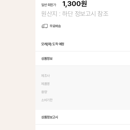
1,300
원
일반 회원가
원산지 : 하단 정보고시 참조
무료배송
모레(화) 도착 예정
상품정보
제조사
제품명
용량
소비기한
상품정보고시