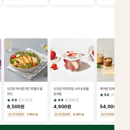
잇츠온 케이준치킨 루꼴라 샐
잇츠온 하루과일 사과 & 방울
케어온 당케어 20개입(1
러드
토마토
별
5.0
(
4,662
건)
점
별
별
4.9
(
5,676
건)
4.9
(
5,888
건)
점
점
8,500원
4,900원
54,000원
정기구독혜택
7,650 원
정기구독혜택
4,410 원
정기구독혜택
48,600