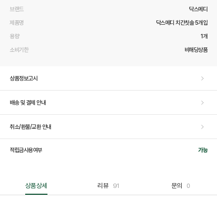
브랜드
닥스메디
제품명
닥스메디 치간칫솔 5개입
용량
1개
소비기한
비해당상품
상품정보고시
배송 및 결제 안내
취소/환불/교환 안내
적립금사용여부
가능
상품상세
리뷰
91
문의
0