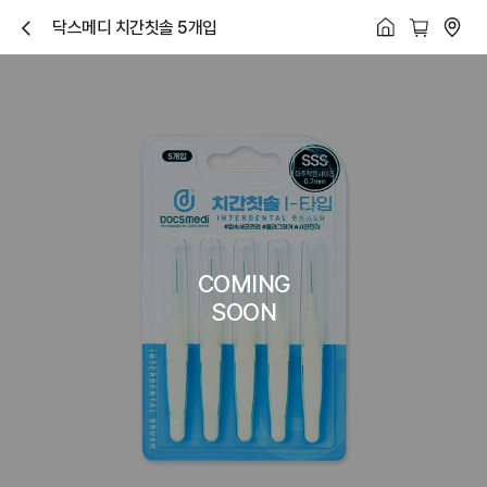
닥스메디 치간칫솔 5개입
닫
기
COMING
SOON