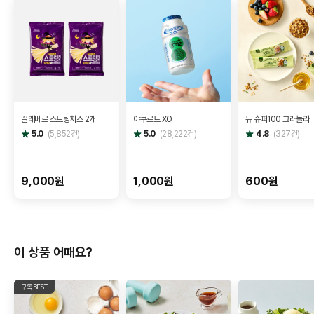
끌레베르 스트링치즈 2개
야쿠르트 XO
뉴 슈퍼100 그래놀라
별
별
별
5.0
(
5,852
건)
5.0
(
28,222
건)
4.8
(
327
건)
점
점
점
9,000원
1,000원
600원
이 상품 어때요?
구독BEST