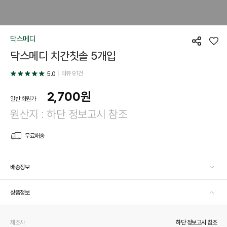
닥스메디
공
좋
닥스메디 치간칫솔 5개입
유
아
요
리뷰
91
건
5.0
2,700
원
일반 회원가
원산지 : 하단 정보고시 참조
무료배송
배송정보
상품정보
제조사
하단 정보고시 참조