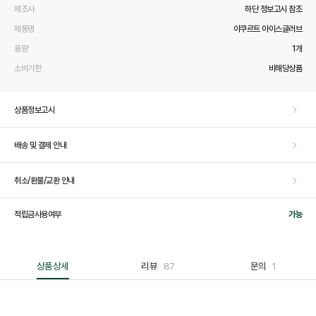
제조사
하단 정보고시 참조
제품명
야쿠르트 아이스글러브
용량
1개
소비기한
비해당상품
상품정보고시
배송 및 결제 안내
취소/환불/교환 안내
적립금사용여부
가능
상품상세
리뷰
87
문의
1