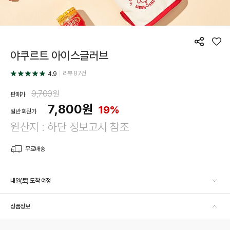
공
좋
야쿠르트 아이스글러브
유
아
요
리뷰
87
건
4.9
9,700
원
판매가
7,800
원
19%
일반 회원가
원산지 : 하단 정보고시 참조
무료배송
내일(토) 도착 예정
상품정보