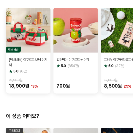
택배배송
[택배배송] 야쿠르트 보냉 런치
얼려먹는 야쿠르트 썸머킹
프레딧 야쿠굿즈 골프 
백
별
별
5.0
(
854
건)
5.0
(
32
건)
점
점
별
5.0
(
6
건)
점
21,900원
12,000원
18,900원
700원
8,500원
13%
29%
이 상품 어때요?
구독BEST