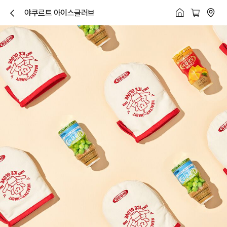
야쿠르트 아이스글러브
닫
기